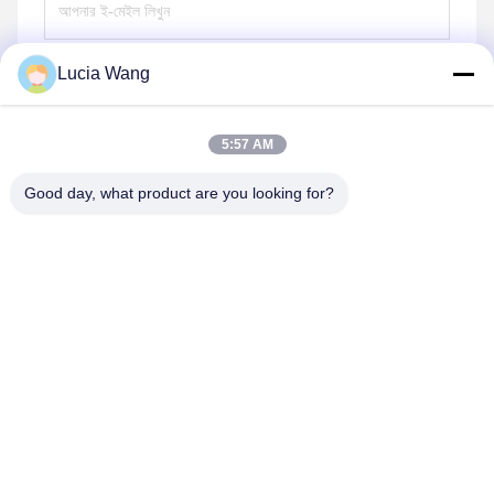
Lucia Wang
পাঠান
5:57 AM
Good day, what product are you looking for?
Hunan Caiyi Photoelectric Technology Co., Ltd
hunan.colorart@gmail.com
86-166-7017-6111
বিল্ডিং 18, মিংচেং গ্রিন ভ্যালি স্মার্ট ইন্ডাস্ট্রিয়াল পার্ক রেনমিন ইস্ট রোড, চাংশা
সিটি