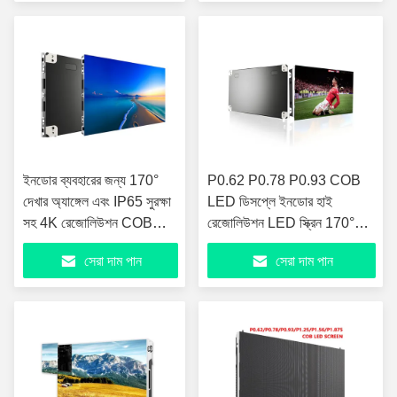
ইনডোর ব্যবহারের জন্য 170°
P0.62 P0.78 P0.93 COB
দেখার অ্যাঙ্গেল এবং IP65 সুরক্ষা
LED ডিসপ্লে ইনডোর হাই
সহ 4K রেজোলিউশন COB
রেজোলিউশন LED স্ক্রিন 170°
LED ডিসপ্লে
দেখার কোণ সহ
সেরা দাম পান
সেরা দাম পান