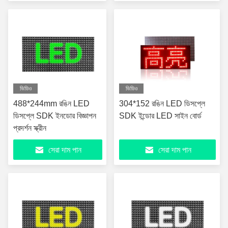
ভিডিও
ভিডিও
488*244mm রঙিন LED
304*152 রঙিন LED ডিসপ্লে
ডিসপ্লে SDK ইনডোর বিজ্ঞাপন
SDK ইন্ডোর LED সাইন বোর্ড
প্রদর্শন স্ক্রীন
সেরা দাম পান
সেরা দাম পান