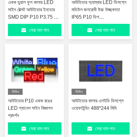
একক ডুয়াল ফুল কালার LED
আউটডোর অ্যাম্বার LED ডিসপ্লে
সাইন টেক্সট আউটডোর ইনডোর
মডিউল জলরোধী উচ্চ উজ্জ্বলতা
SMD DIP P10 P3.75 P5
IP65 P10 ডিপ
LED ডিসপ্লে
320mm*160mm
সেরা দাম পান
সেরা দাম পান
ভিডিও
ভিডিও
আউটডোর P10 একক রঙের
আউটডোর কালার এলইডি ডিসপ্লে
LED প্যানেল সাইন বিজ্ঞাপন
ওয়েফাইন্ডিং 488*244 মিমি
প্রদর্শন
সেরা দাম পান
সেরা দাম পান