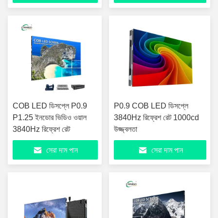
COB LED ডিসপ্লে P0.9
P0.9 COB LED ডিসপ্লে
P1.25 ইনডোর ভিডিও ওয়াল
3840Hz রিফ্রেশ রেট 1000cd
3840Hz রিফ্রেশ রেট
উজ্জ্বলতা
সেরা দাম পান
সেরা দাম পান