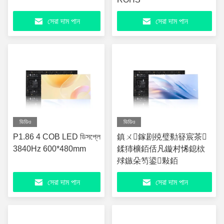
সেরা দাম পান
সেরা দাম পান
ভিডিও
ভিডিও
P1.86 4 COB LED ডিসপ্লে
鎮ㄨ鎵剧殑璧勬簮宸茶
3840Hz 600*480mm
鍒犻櫎銆佸凡鏇村悕鎴栨
殏鏃朵笉鍙敤銆
সেরা দাম পান
সেরা দাম পান