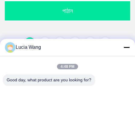
পাঠান
1
2
3
4
Lucia Wang
4:48 PM
Good day, what product are you looking for?
Hunan Caiyi Photoelectric Technology Co., Ltd
hunan.colorart@gmail.com
86-166-7017-6111