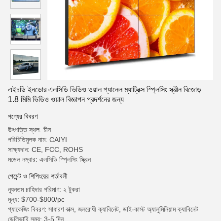
এইচডি ইনডোর এলসিডি ভিডিও ওয়াল প্যানেল ম্যাট্রিক্স স্প্লিসিং স্ক্রীন বিজোড়
1.8 মিমি ভিডিও ওয়াল বিজ্ঞাপন প্রদর্শনের জন্য
পণ্যের বিবরণ
উৎপত্তি স্থল: চীন
পরিচিতিমুলক নাম: CAIYI
সাক্ষ্যদান: CE, FCC, ROHS
মডেল নম্বার: এলসিডি স্প্লিসিং স্ক্রিন
পেমেন্ট ও শিপিংয়ের শর্তাবলী
ন্যূনতম চাহিদার পরিমাণ: ২ টুকরা
মূল্য: $700-$800/pc
প্যাকেজিং বিবরণ: সাধারণ বাক্স, জলরোধী ক্যাবিনেট, ডাই-কাস্ট অ্যালুমিনিয়াম ক্যাবিনেট
ডেলিভারি সময়: 3-5 দিন