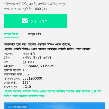
পরিশোধের শর্ত: টি/টি, এল/সি, ওয়েস্টার্ন ইউনিয়ন, পেপ্যাল
যোগানের ক্ষমতা: প্রতিদিন 1000 টুকরা
সেরা দাম পান
পণ্যের বিবরণ
পণ্যের বর্ণনা
বিশেষভাবে তুলে ধরা:
ইনডোর এলসিডি ভিডিও ওয়াল প্যানেল
,
এইচডি এলসিডি ভিডিও ওয়াল প্যানেল
,
ম্যাট্রিক্স এলসিডি ভিডিও ওয়াল প্যানেল
আবেদন:
ভিতর বাহির
টাইপ:
এলসিডি, টিএফটি-এলসিডি
রঙ:
পুরা কালার
উজ্জ্বলতা:
500cd/m2, 500cd/m2
প্রদর্শন অনুপাত::
16:9
প্রতিক্রিয়া সময়:
8ms
এইচএস কোড:
8531200000
দেখার কোণ:
178°
মডেল নম্বার:
LC10
এইচডি ইনডোর এলসিডি ভিডিও ওয়াল প্যানেল ম্যাট্রিক্স স্প্লিসিং স্ক্রীন বিজোড় 1.8 মিমি
ভিডিও ওয়াল বিজ্ঞাপন প্রদর্শনের জন্য