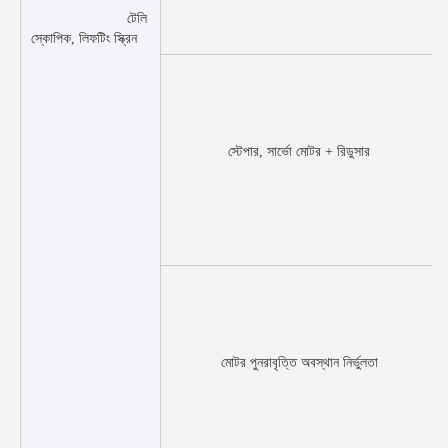
টেলি
স্কোপিক, লিফটিং স্ক্রিন
স্টেপার, সার্ভো মোটর + রিডুসার
মোটর পুনরাবৃত্তি অবস্থান নির্ভুলতা