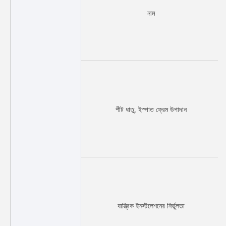
নাম
শীট ধাতু, ইস্পাত ফ্রেম উপাদান
যান্ত্রিক ইনস্টলেশনের নির্ভুলতা