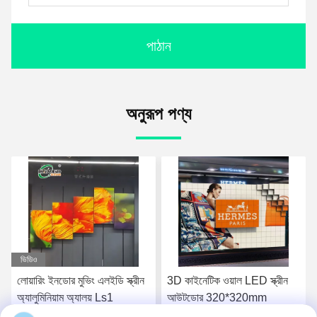
পাঠান
অনুরূপ পণ্য
3D কাইনেটিক ওয়াল LED স্ক্রীন
ইন্ডোর সিঙ্গেল মুভিং এলইডি স্ক্রিন
আউটডোর 320*320mm
ওয়াই 3840Hz 1920Hz মুভিং
LED ডিসপ্লে