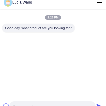
Lucia Wang
সেরা দাম পান
সেরা দাম পান
2:23 PM
Good day, what product are you looking for?
Hunan Caiyi Photoelectric Technology Co., Ltd
hunan.colorart@gmail.com
86-166-7017-6111
বিল্ডিং 18, মিংচেং গ্রিন ভ্যালি স্মার্ট ইন্ডাস্ট্রিয়াল পার্ক রেনমিন ইস্ট রোড, চাংশা
সিটি
চীন ভালো মানের চলন্ত LED স্ক্রীন সরবরাহকারী। কপিরাইট © 2023-2026