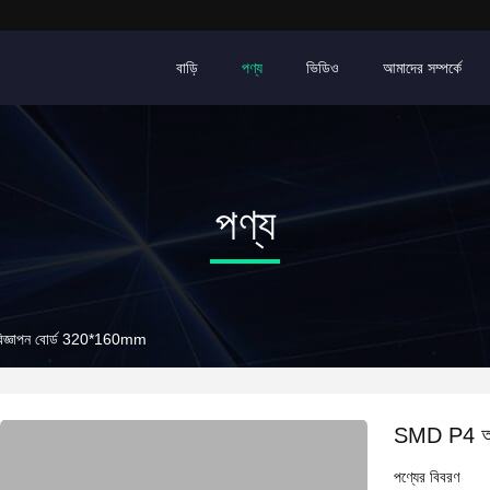
বাড়ি
পণ্য
ভিডিও
আমাদের সম্পর্কে
পণ্য
্ঞাপন বোর্ড 320*160mm
SMD P4 আউ
পণ্যের বিবরণ