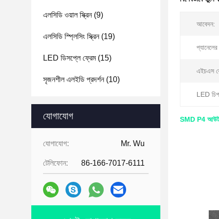
এলসিডি ওয়াল স্ক্রিন
(9)
আবেদন:
এলসিডি স্প্লিসিং স্ক্রিন
(19)
প্যানেলে
LED ডিসপ্লে ফ্রেম
(15)
এইচএস 
সৃজনশীল এলইডি প্রদর্শন
(10)
LED চিপ
যোগাযোগ
SMD P4 আউটডো
যোগাযোগ:
Mr. Wu
টেলিফোন:
86-166-7017-6111