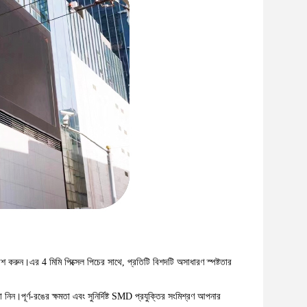
শ করুন।এর 4 মিমি পিক্সেল পিচের সাথে, প্রতিটি বিশদটি অসাধারণ স্পষ্টতার
নিন।পূর্ণ-রঙের ক্ষমতা এবং সুনির্দিষ্ট SMD প্রযুক্তির সংমিশ্রণ আপনার