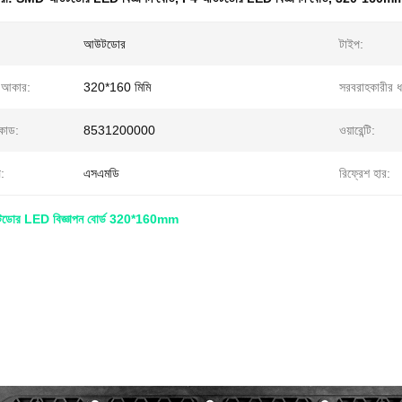
আউটডোর
টাইপ:
র আকার:
320*160 মিমি
সরবরাহকারীর ধ
কোড:
8531200000
ওয়ারেন্টি:
:
এসএমডি
রিফ্রেশ হার:
র LED বিজ্ঞাপন বোর্ড 320*160mm