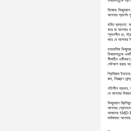
বিষয়বস্তুকে প্র
বিজোড় ভিজ্যুয়
আপনার প্রদর্শন প
বর্ধিত ব্যস্ততা:
করে যা আপনার বা
স্পন্দনশীল রং, স
করে যে আপনার বিষ
ডায়নামিক ভিজ্য
বিষয়বস্তুকে একট
সীমাহীন একীকরণ,
সেটআপ করার অনুম
প্রিমিয়াম ইনডো
রুম, নিয়ন্ত্রণ 
গতিশীল প্রভাব, ব
যে আপনার বিষয়ব
ভিজ্যুয়াল ব্রিলি
আপনার শ্রোতাদের আ
আমাদের SMD P4 L
কর্মক্ষমতা আপনার 