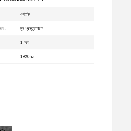
এলইডি
রন::
মূল প্রস্তুতকারক
1 বছর
1920hz