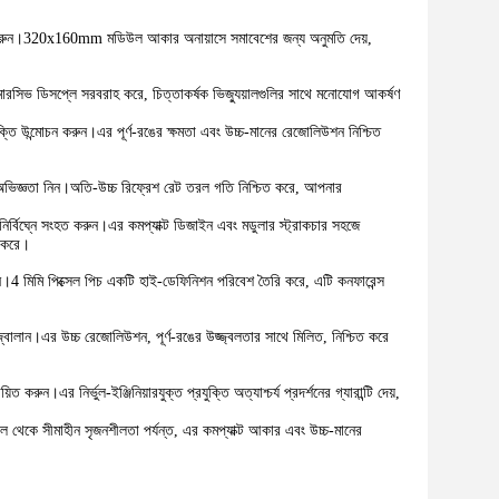
ি করুন।320x160mm মডিউল আকার অনায়াসে সমাবেশের জন্য অনুমতি দেয়,
ইমারসিভ ডিসপ্লে সরবরাহ করে, চিত্তাকর্ষক ভিজ্যুয়ালগুলির সাথে মনোযোগ আকর্ষণ
ক্তি উন্মোচন করুন।এর পূর্ণ-রঙের ক্ষমতা এবং উচ্চ-মানের রেজোলিউশন নিশ্চিত
অভিজ্ঞতা নিন।অতি-উচ্চ রিফ্রেশ রেট তরল গতি নিশ্চিত করে, আপনার
িঘ্নে সংহত করুন।এর কমপ্যাক্ট ডিজাইন এবং মডুলার স্ট্রাকচার সহজে
ম করে।
মিমি পিক্সেল পিচ একটি হাই-ডেফিনিশন পরিবেশ তৈরি করে, এটি কনফারেন্স
্বালান।এর উচ্চ রেজোলিউশন, পূর্ণ-রঙের উজ্জ্বলতার সাথে মিলিত, নিশ্চিত করে
ুন।এর নির্ভুল-ইঞ্জিনিয়ারযুক্ত প্রযুক্তি অত্যাশ্চর্য প্রদর্শনের গ্যারান্টি দেয়,
 থেকে সীমাহীন সৃজনশীলতা পর্যন্ত, এর কমপ্যাক্ট আকার এবং উচ্চ-মানের