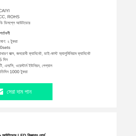
 CAIYI
, FCC, ROHS
ইডি ডিসপ্লে আউটডোর
শর্তাবলী
িমাণ: ২ টুকরা
20sets
াধারণ বাক্স, জলরোধী ক্যাবিনেট, ডাই-কাস্ট অ্যালুমিনিয়াম ক্যাবিনেট
5 দিন
ি, এল/সি, ওয়েস্টার্ন ইউনিয়ন, পেপ্যাল
্রতিদিন 1000 টুকরা
সেরা দাম পান
উটডোর LED বিজ্ঞাপন বোর্ড