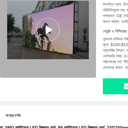
উৎপত্তি স্থল: চীন
পরিচিতিমুলক নাম:
সাক্ষ্যদান: CE
মডেল নম্বার: এল
পেমেন্ট ও শিপিংয়ের 
ন্যূনতম চাহিদার পর
মূল্য: $100-$1
প্যাকেজিং বিবরণ: স
ডেলিভারি সময়: 3-
পরিশোধের শর্ত: টি/ট
যোগানের ক্ষমতা: প
পণ্যের বর্ণনা
ধরা:
SMD আউটডোর LED বিজ্ঞাপন বোর্ড
,
P4 আউটডোর LED বিজ্ঞাপন বোর্ড
,
320*160mm আ