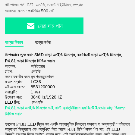
পরিশোধের শর্ত: টি/টি, এল/সি, ওয়েস্টার্ন ইউনিয়ন, পেপ্যাল
যোগানের ক্ষমতা: প্রতিদিন 500 সেট
সেরা দাম পান
পণ্যের বিবরণ
পণ্যের বর্ণনা
বিশেষভাবে তুলে ধরা:
SMD ভাড়া এলইডি ডিসপ্লে
,
ক্যাবিনেট ভাড়া এলইডি ডিসপ্লে
,
P4.81 ভাড়া ডিসপ্লে ভিডিও ওয়াল
আবেদন:
আউটডোর
টাইপ:
এলইডি
সরবরাহকারীর ধরন:
মূল প্রস্তুতকারক
মডেল নম্বার:
LC36
এইচএস কোড:
8531200000
ওয়ারেন্টি:
1 বছর
রিফ্রেশ হার:
3840Hz/1920HZ
LED চিপ:
এসএমডি
P4.81 ভাড়া এলইডি ডিসপ্লে ডাই কাস্ট অ্যালুমিনিয়াম ক্যাবিনেট ইনডোর ভাড়া ডিসপ্লে
ভিডিও ওয়াল
ইনডোর P4.81 LED স্ক্রিন হল একটি অত্যাধুনিক ডিসপ্লে সমাধান যা অভ্যন্তরীণ পরিবেশে
অত্যাশ্চর্য ভিজ্যুয়াল এবং বহুমুখিতা নিয়ে আসে।4.81 মিমি পিক্সেল পিচ সহ, এই LED
স্ক্রিনটি চমৎকার চিত্র স্পষ্টতা প্রদান করে, এটি অ্যাপ্লিকেশনগুলির জন্য একটি আদর্শ পছন্দ