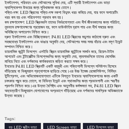
ইনস্টলেশন, পরিবহন এবং সেটআপের সুবিধা দেয়, এটি স্থায়ী ইনস্টলেশন এবং ভাড়া
অ্যাপ্লিকেশন উভয়ের জন্য সুবিধাজনক করে তোলে।
শক্তি-দক্ষ: LED স্ক্রিনের শক্তি-দক্ষ নকশা বিদ্যুৎ খরচ কমিয়ে দেয়, যার ফলে অপারেটিং
খরচ কম হয় এবং পরিবেশগত প্রভাব কম হয়।
কম রক্ষণাবেক্ষণ: LED স্ক্রিনগুলি তাদের নির্ভরযোগ্যতা এবং দীর্ঘ জীবনকালের জন্য পরিচিত,
ন্যূনতম রক্ষণাবেক্ষণের প্রয়োজন হয়, ফলে ডাউনটাইম হ্রাস পায় এবং দীর্ঘ সময়ের জন্য
অবিচ্ছিন্ন অপারেশন নিশ্চিত করে।
দ্রুত ইনস্টলেশন এবং বিচ্ছিন্নকরণ: P4.81 LED স্ক্রিনের মডুলার কাঠামো দ্রুত এবং
সহজবোধ্য ইনস্টলেশন এবং ভাঙার অনুমতি দেয়, সেটআপের সময় সময় বাঁচায় এবং মসৃণ ইভেন্ট
সম্পাদন নিশ্চিত করে।
ডায়নামিক কন্টেন্ট ডিসপ্লে: এলইডি স্ক্রিন ডায়নামিক কন্টেন্টকে সমর্থন করে, রিয়েল-টাইম
আপডেট এবং ইন্টারেক্টিভ ডিসপ্লেগুলির জন্য অনুমতি দেয়, ব্যবসাগুলিকে তাদের মেসেজিং
মানিয়ে নিতে এবং দর্শকদের কার্যকরভাবে জড়িত করতে সক্ষম করে।
ইনডোর P4.81 LED স্ক্রিনটি একটি বহুমুখী এবং শক্তিশালী ডিসপ্লে সলিউশন হিসেবে
দাঁড়িয়েছে যা ভিজ্যুয়াল প্রত্যাশাকে ছাড়িয়ে গেছে।এর উচ্চ ইমেজ রেজোলিউশন, নির্বিঘ্ন
ইন্টিগ্রেশন, এবং অভিযোজনযোগ্যতা এটিকে বিস্তৃত ইনডোর অ্যাপ্লিকেশনের জন্য একটি
চমৎকার পছন্দ করে তোলে, যা বিভিন্ন ইভেন্ট এবং স্থানগুলির জন্য প্রভাবশালী এবং স্মরণীয়
প্রদর্শন নিশ্চিত করে।এর উন্নত বৈশিষ্ট্য এবং অতুলনীয় কর্মক্ষমতা সহ, P4.81 LED স্ক্রিন
অভ্যন্তরীণ ভিজ্যুয়াল যোগাযোগের অগ্রভাগে দাঁড়িয়েছে এবং দর্শকদের সামগ্রিক অভিজ্ঞতাকে
উন্নত করেছে।
Tags:
বড় LED স্ক্রীন ভাড়া
LED Screen ভাড়া
LED ডিসপ্লে ভাড়া