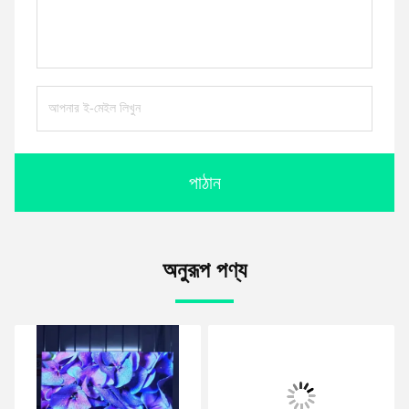
পাঠান
অনুরূপ পণ্য