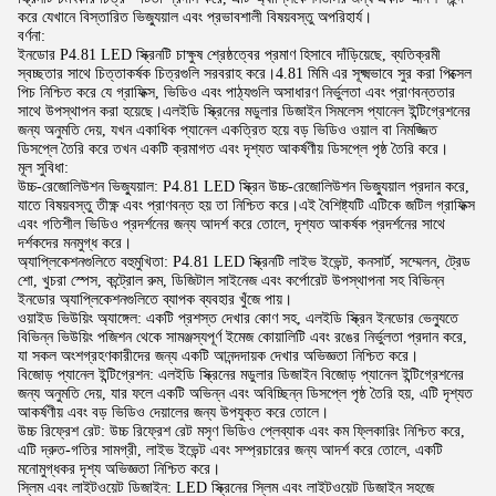
করে যেখানে বিস্তারিত ভিজ্যুয়াল এবং প্রভাবশালী বিষয়বস্তু অপরিহার্য।
বর্ণনা:
ইনডোর P4.81 LED স্ক্রিনটি চাক্ষুষ শ্রেষ্ঠত্বের প্রমাণ হিসাবে দাঁড়িয়েছে, ব্যতিক্রমী
স্বচ্ছতার সাথে চিত্তাকর্ষক চিত্রগুলি সরবরাহ করে।4.81 মিমি এর সূক্ষ্মভাবে সুর করা পিক্সেল
পিচ নিশ্চিত করে যে গ্রাফিক্স, ভিডিও এবং পাঠ্যগুলি অসাধারণ নির্ভুলতা এবং প্রাণবন্ততার
সাথে উপস্থাপন করা হয়েছে।এলইডি স্ক্রিনের মডুলার ডিজাইন সিমলেস প্যানেল ইন্টিগ্রেশনের
জন্য অনুমতি দেয়, যখন একাধিক প্যানেল একত্রিত হয়ে বড় ভিডিও ওয়াল বা নিমজ্জিত
ডিসপ্লে তৈরি করে তখন একটি ক্রমাগত এবং দৃশ্যত আকর্ষণীয় ডিসপ্লে পৃষ্ঠ তৈরি করে।
মূল সুবিধা:
উচ্চ-রেজোলিউশন ভিজ্যুয়াল: P4.81 LED স্ক্রিন উচ্চ-রেজোলিউশন ভিজ্যুয়াল প্রদান করে,
যাতে বিষয়বস্তু তীক্ষ্ণ এবং প্রাণবন্ত হয় তা নিশ্চিত করে।এই বৈশিষ্ট্যটি এটিকে জটিল গ্রাফিক্স
এবং গতিশীল ভিডিও প্রদর্শনের জন্য আদর্শ করে তোলে, দৃশ্যত আকর্ষক প্রদর্শনের সাথে
দর্শকদের মনমুগ্ধ করে।
অ্যাপ্লিকেশনগুলিতে বহুমুখিতা: P4.81 LED স্ক্রিনটি লাইভ ইভেন্ট, কনসার্ট, সম্মেলন, ট্রেড
শো, খুচরা স্পেস, কন্ট্রোল রুম, ডিজিটাল সাইনেজ এবং কর্পোরেট উপস্থাপনা সহ বিভিন্ন
ইনডোর অ্যাপ্লিকেশনগুলিতে ব্যাপক ব্যবহার খুঁজে পায়।
ওয়াইড ভিউয়িং অ্যাঙ্গেল: একটি প্রশস্ত দেখার কোণ সহ, এলইডি স্ক্রিন ইনডোর ভেন্যুতে
বিভিন্ন ভিউয়িং পজিশন থেকে সামঞ্জস্যপূর্ণ ইমেজ কোয়ালিটি এবং রঙের নির্ভুলতা প্রদান করে,
যা সকল অংশগ্রহণকারীদের জন্য একটি আনন্দদায়ক দেখার অভিজ্ঞতা নিশ্চিত করে।
বিজোড় প্যানেল ইন্টিগ্রেশন: এলইডি স্ক্রিনের মডুলার ডিজাইন বিজোড় প্যানেল ইন্টিগ্রেশনের
জন্য অনুমতি দেয়, যার ফলে একটি অভিন্ন এবং অবিচ্ছিন্ন ডিসপ্লে পৃষ্ঠ তৈরি হয়, এটি দৃশ্যত
আকর্ষণীয় এবং বড় ভিডিও দেয়ালের জন্য উপযুক্ত করে তোলে।
উচ্চ রিফ্রেশ রেট: উচ্চ রিফ্রেশ রেট মসৃণ ভিডিও প্লেব্যাক এবং কম ফ্লিকারিং নিশ্চিত করে,
এটি দ্রুত-গতির সামগ্রী, লাইভ ইভেন্ট এবং সম্প্রচারের জন্য আদর্শ করে তোলে, একটি
মনোমুগ্ধকর দৃশ্য অভিজ্ঞতা নিশ্চিত করে।
স্লিম এবং লাইটওয়েট ডিজাইন: LED স্ক্রিনের স্লিম এবং লাইটওয়েট ডিজাইন সহজে