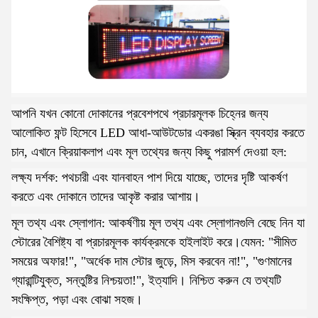
আপনি যখন কোনো দোকানের প্রবেশপথে প্রচারমূলক চিহ্নের জন্য
আলোকিত ফন্ট হিসেবে LED আধা-আউটডোর একরঙা স্ক্রিন ব্যবহার করতে
চান, এখানে ক্রিয়াকলাপ এবং মূল তথ্যের জন্য কিছু পরামর্শ দেওয়া হল:
লক্ষ্য দর্শক: পথচারী এবং যানবাহন পাশ দিয়ে যাচ্ছে, তাদের দৃষ্টি আকর্ষণ
করতে এবং দোকানে তাদের আকৃষ্ট করার আশায়।
মূল তথ্য এবং স্লোগান: আকর্ষণীয় মূল তথ্য এবং স্লোগানগুলি বেছে নিন যা
স্টোরের বৈশিষ্ট্য বা প্রচারমূলক কার্যক্রমকে হাইলাইট করে।যেমন: "সীমিত
সময়ের অফার!", "অর্ধেক দাম স্টোর জুড়ে, মিস করবেন না!", "গুণমানের
গ্যারান্টিযুক্ত, সন্তুষ্টির নিশ্চয়তা!", ইত্যাদি। নিশ্চিত করুন যে তথ্যটি
সংক্ষিপ্ত, পড়া এবং বোঝা সহজ।