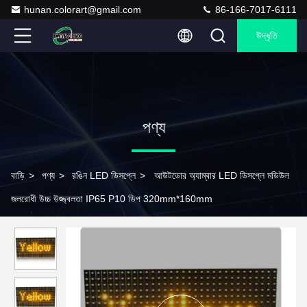
hunan.colorart@gmail.com
86-166-7017-6111
উদ্ধৃতি
পণ্য
বাড়ি
>
পণ্য
>
রঙিন LED ডিসপ্লে
>
আউটডোর অ্যাম্বার LED ডিসপ্লে মডিউল
জলরোধী উচ্চ উজ্জ্বলতা IP65 P10 ডিপ 320mm*160mm