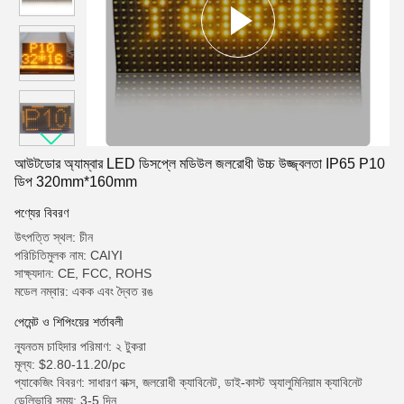
আউটডোর অ্যাম্বার LED ডিসপ্লে মডিউল জলরোধী উচ্চ উজ্জ্বলতা IP65 P10
ডিপ 320mm*160mm
পণ্যের বিবরণ
উৎপত্তি স্থল: চীন
পরিচিতিমুলক নাম: CAIYI
সাক্ষ্যদান: CE, FCC, ROHS
মডেল নম্বার: একক এবং দ্বৈত রঙ
পেমেন্ট ও শিপিংয়ের শর্তাবলী
ন্যূনতম চাহিদার পরিমাণ: ২ টুকরা
মূল্য: $2.80-11.20/pc
প্যাকেজিং বিবরণ: সাধারণ বাক্স, জলরোধী ক্যাবিনেট, ডাই-কাস্ট অ্যালুমিনিয়াম ক্যাবিনেট
ডেলিভারি সময়: 3-5 দিন