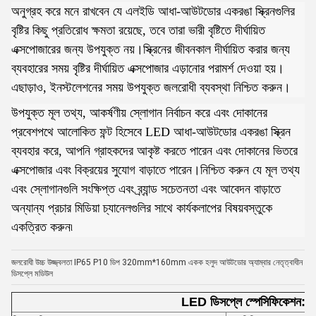
অনুগ্রহ করে মনে রাখবেন যে এলইডি আধা-আউটডোর একরঙা স্ক্রিনগুলির
বৃষ্টির কিছু প্রতিরোধ ক্ষমতা রয়েছে, তবে তারা ভারী বৃষ্টিতে দীর্ঘায়িত
এক্সপোজারের জন্য উপযুক্ত নয়।স্ক্রিনের জীবনকাল দীর্ঘায়িত করার জন্য
ব্যবহারের সময় বৃষ্টির দীর্ঘায়িত এক্সপোজার এড়ানোর পরামর্শ দেওয়া হয়।
এছাড়াও, ইনস্টলেশনের সময় উপযুক্ত জলরোধী ব্যবস্থা নিশ্চিত করুন।
উপযুক্ত মূল তথ্য, আকর্ষণীয় স্লোগান নির্বাচন করে এবং দোকানের
প্রবেশপথে আলোকিত ফন্ট হিসেবে LED আধা-আউটডোর একরঙা স্ক্রিন
ব্যবহার করে, আপনি গ্রাহকদের আকৃষ্ট করতে পারেন এবং দোকানের ভিতরে
এক্সপোজার এবং বিক্রয়ের সুযোগ বাড়াতে পারেন।নিশ্চিত করুন যে মূল তথ্য
এবং স্লোগানগুলি সংক্ষিপ্ত এবং ব্র্যান্ড সচেতনতা এবং আবেদন বাড়াতে
অন্যান্য প্রচার মিডিয়া চ্যানেলগুলির সাথে কার্যকলাপের বিষয়বস্তুকে
একত্রিত করুন৷
জলরোধী উচ্চ উজ্জ্বলতা IP65 P10 ডিপ 320mm*160mm একক হলুদ আউটডোর অ্যাম্বার নেতৃত্বাধীন
ডিসপ্লে মডিউল
LED ডিসপ্লে স্পেসিফিকেশন: