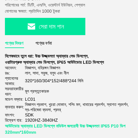
পরিশোধের শর্ত: টি/টি, এল/সি, ওয়েস্টার্ন ইউনিয়ন, পেপ্যাল
যোগানের ক্ষমতা: প্রতিদিন 1000 টুকরা
সেরা দাম পান
পণ্যের বিবরণ
পণ্যের বর্ণনা
বিশেষভাবে তুলে ধরা:
উচ্চ উজ্জ্বলতা অ্যাম্বার লেড ডিসপ্লে
,
ওয়াটারপ্রুফ অ্যাম্বার লেড ডিসপ্লে
,
IP65 আউটডোর LED ডিসপ্লে
আবেদন:
বিজ্ঞাপন, বহিরঙ্গন বিজ্ঞাপন
রঙ:
লাল, সাদা, সবুজ, হলুদ এবং নীল
প্যানেলের
320*160/304*152/488*244 মিমি
আকার:
সরবরাহকারীর
মূল প্রস্তুতকারক
ধরন:
মডেল নম্বার:
LC01
বিজ্ঞাপন প্রকাশ, খুচরা দোকান, শপিং মল, খাবারের প্রদর্শন, স্বাগত প্রদর্শন,
ব্যবহার করুন:
স্ব-পরিষেবা ব্যবসা, প্রদর্
ফাংশন:
SDK
রিফ্রেশ হার:
1920HZ-3840HZ
আউটডোর অ্যাম্বার LED ডিসপ্লে মডিউল জলরোধী উচ্চ উজ্জ্বলতা IP65 P10 ডিপ
320mm*160mm