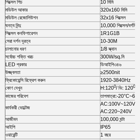
পিক্সেল পিচ
10 মিমি
মডিউল আকার
320x160 মিমি
মডিউল রেজোলিউশন
32x16 পিক্সেল
ঘনত্ব বিন্দু
10,000 পিক্সেল/বর্গমি
পিক্সেল কনফিগারেশন
1R1G1B
সেরা দর্শন দূরত্ব
10-30M
চালানোর ধরণ
1/8 স্ক্যান
সর্বোচ্চ শক্তি খরচ
300W/sq.মি
LED প্রকার
ডিআইপি৩৪৬
উজ্জ্বলতা
≥2500nit
ফ্রিকোয়েন্সি রিফ্রেশ করুন
1920-3840Hz
0
0
কোণ দেখুন
H:120
/ ভি: 120
কাজের পরিবেশ
তাপমাত্রা:-20°C~60
AC:100V~120V
কার্যকরী ভোল্টেজ
AC:220~240V
আজীবন
100,000 ঘন্টা
আইপি
IP65
ওয়ারেন্টি
1 বছর