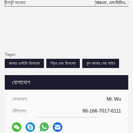
ইনপুট সংকেত
আরএফ, এস-ভিডিও, আর
Tags:
কালার এলইডি ডিসপ্লে
গ্রিন লেড ডিসপ্লে
ফুল কালার লেড সাইন
যোগাযোগ
যোগাযোগ:
Mr. Wu
টেলিফোন:
86-166-7017-6111