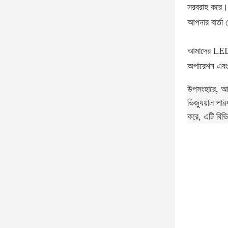
সরবরাহ করে।এ
আপনার বার্তা
আমাদের LED ডি
অপারেশন এবং ন
উপসংহারে, আম
ভিজ্যুয়াল পা
করে, এটি বিভ