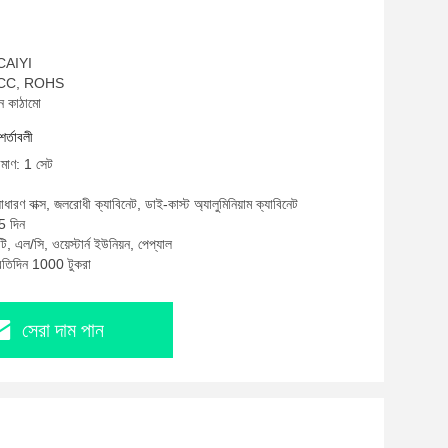
 CAIYI
, FCC, ROHS
ন কাঠামো
শর্তাবলী
িমাণ: 1 সেট
াধারণ বাক্স, জলরোধী ক্যাবিনেট, ডাই-কাস্ট অ্যালুমিনিয়াম ক্যাবিনেট
5 দিন
ি, এল/সি, ওয়েস্টার্ন ইউনিয়ন, পেপ্যাল
্রতিদিন 1000 টুকরা
সেরা দাম পান