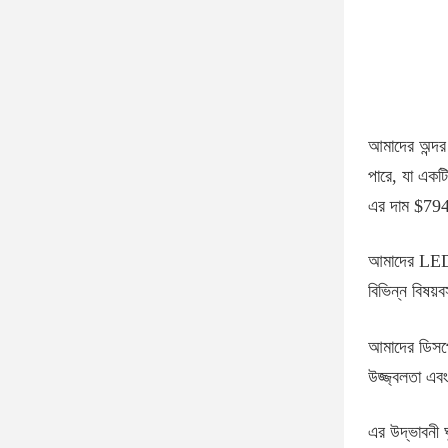
আমাদের অন্দর 
পারে, যা একট
এর দাম $79
আমাদের LED ড
বিভিন্ন বিষয়
আমাদের ডিসপ্ল
উজ্জ্বলতা এব
এর উদ্ভাবনী ঘ