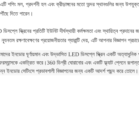
টি শপিং মল, প্রদর্শনী হল এবং ক্রীড়াঙ্গনের মতো অন্দর স্থানগুলির জন্য উপয
 পৌঁছে দিতে পারেন।
সপ্লে স্ক্রিনের প্রতিটি ইউনিট দীর্ঘস্থায়ী কর্মক্ষমতা এবং স্থায়িত্ব প্রদানের
্যূনতম রক্ষণাবেক্ষণের প্রয়োজনীয়তার গ্যারান্টি দেয়, এটি আপনার বিজ্ঞাপন প্রচ
াদের ইনডোর ঘূর্ণায়মান এবং উদ্ভাসিত LED ডিসপ্লে স্ক্রিন একটি অত্যাধুনিক প
রফরম্যান্সকে একত্রিত করে।360 ডিগ্রী ঘোরানোর এবং একটি ফ্ল্যাট প্লেনে রূপান্
িন্ন ইনডোর সেটিংসে প্রভাবশালী বিজ্ঞাপনের জন্য একটি আদর্শ পছন্দ করে তোলে।