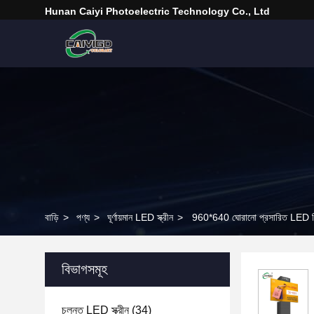
Hunan Caiyi Photoelectric Technology Co., Ltd
বাড়ি
>
পণ্য
>
ঘূর্ণায়মান LED স্ক্রীন
>
960*640 ঘোরানো প্রসারিত LED পিক্স
বিভাগসমূহ
চলন্ত LED স্ক্রীন
(34)