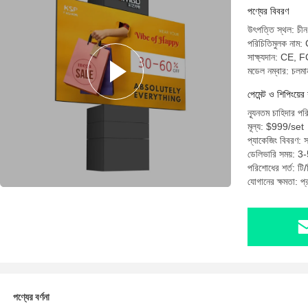
পণ্যের বিবরণ
উৎপত্তি স্থল: চীন
পরিচিতিমুলক নাম:
সাক্ষ্যদান: CE
মডেল নম্বার: চলমা
পেমেন্ট ও শিপিংয়ের 
ন্যূনতম চাহিদার পর
মূল্য: $999/set
প্যাকেজিং বিবরণ: স
ডেলিভারি সময়: 3-
পরিশোধের শর্ত: টি/ট
যোগানের ক্ষমতা: প
পণ্যের বর্ণনা