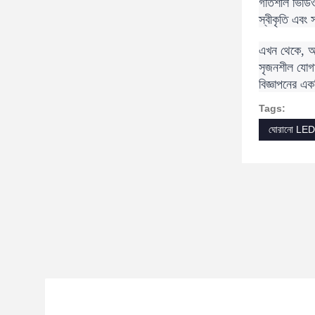
গতিশীল ভিডিও,
স্বীকৃতি এবং 
এখন থেকে, আপন
সৃজনশীল যোগায
বিজ্ঞাপনের এক
Tags:
ঘোরানো LED স