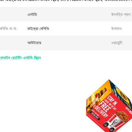
এলইডি
উৎপত্তি স্থল:
েশিনিং বা না:
মাইক্রো মেশিনিং
উপাদান:
আউটডোর
ওয়ারেন্টি:
মোবাইল রোটেটিং এলইডি স্ক্রিন