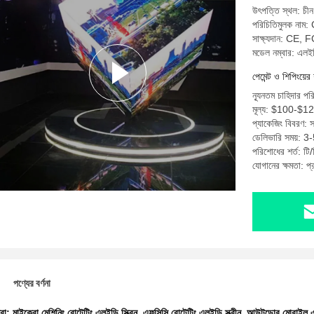
উৎপত্তি স্থল: চীন
পরিচিতিমুলক নাম:
সাক্ষ্যদান: CE
মডেল নম্বার: এল
পেমেন্ট ও শিপিংয়ের 
ন্যূনতম চাহিদার পর
মূল্য: $100-$1
প্যাকেজিং বিবরণ: স
ডেলিভারি সময়: 3-
পরিশোধের শর্ত: টি/ট
যোগানের ক্ষমতা: প
পণ্যের বর্ণনা
ধরা:
মাইক্রো মেশিনিং রোটেটিং এলইডি স্ক্রিন
,
এফসিসি রোটেটিং এলইডি স্ক্রীন
,
আউটডোর মোবাইল এলই