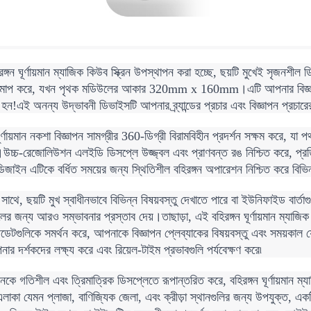
রঙ্গন ঘূর্ণায়মান ম্যাজিক কিউব স্ক্রিন উপস্থাপন করা হচ্ছে, ছয়টি মুখেই সৃজন
প করে, যখন পৃথক মডিউলের আকার 320mm x 160mm।এটি আপনার বিজ্ঞাপন প্রদ
 হন!এই অনন্য উদ্ভাবনী ডিভাইসটি আপনার ব্র্যান্ডের প্রচার এবং বিজ্ঞাপন প্রচার
ঘূর্ণায়মান নকশা বিজ্ঞাপন সামগ্রীর 360-ডিগ্রী বিরামবিহীন প্রদর্শন সক্ষম করে, য
।উচ্চ-রেজোলিউশন এলইডি ডিসপ্লে উজ্জ্বল এবং প্রাণবন্ত রঙ নিশ্চিত করে, প্র
ডিজাইন এটিকে বর্ধিত সময়ের জন্য স্থিতিশীল বহিরঙ্গন অপারেশন নিশ্চিত করে বি
সাথে, ছয়টি মুখ স্বাধীনভাবে বিভিন্ন বিষয়বস্তু দেখাতে পারে বা ইউনিফাইড বার্
র জন্য আরও সম্ভাবনার প্রস্তাব দেয়।তাছাড়া, এই বহিরঙ্গন ঘূর্ণায়মান ম্যাজিক কিউব 
ডেটগুলিকে সমর্থন করে, আপনাকে বিজ্ঞাপন প্লেব্যাকের বিষয়বস্তু এবং সময়কাল 
র দর্শকদের লক্ষ্য করে এবং রিয়েল-টাইম প্রভাবগুলি পর্যবেক্ষণ করে৷
ঞাপনকে গতিশীল এবং ত্রিমাত্রিক ডিসপ্লেতে রূপান্তরিত করে, বহিরঙ্গন ঘূর্ণায়মান ম্
এলাকা যেমন প্লাজা, বাণিজ্যিক জেলা, এবং ক্রীড়া স্থানগুলির জন্য উপযুক্ত, একটি