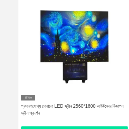
ভিডিও
ে
প্রসারণযোগ্য ঘোরানো LED স্ক্রীন 2560*1600 আউটডোর বিজ্ঞাপন
স্ক্রীন প্রদর্শন