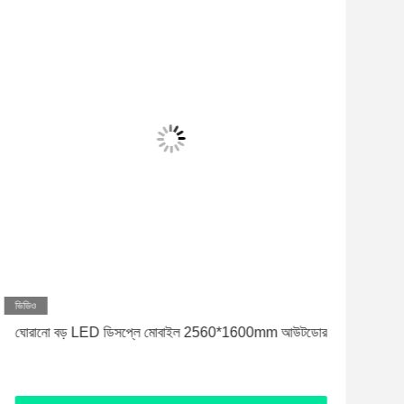
ভিডিও
ভিড
ঘোরানো বড় LED ডিসপ্লে মোবাইল 2560*1600mm আউটডোর
ই