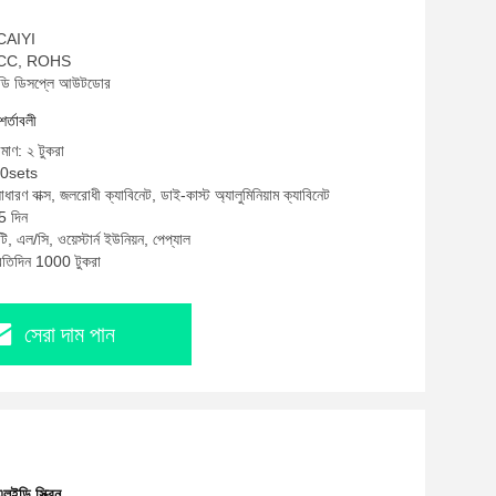
 CAIYI
, FCC, ROHS
ইডি ডিসপ্লে আউটডোর
শর্তাবলী
িমাণ: ২ টুকরা
20sets
াধারণ বাক্স, জলরোধী ক্যাবিনেট, ডাই-কাস্ট অ্যালুমিনিয়াম ক্যাবিনেট
5 দিন
ি, এল/সি, ওয়েস্টার্ন ইউনিয়ন, পেপ্যাল
্রতিদিন 1000 টুকরা
সেরা দাম পান
ডি স্ক্রিন