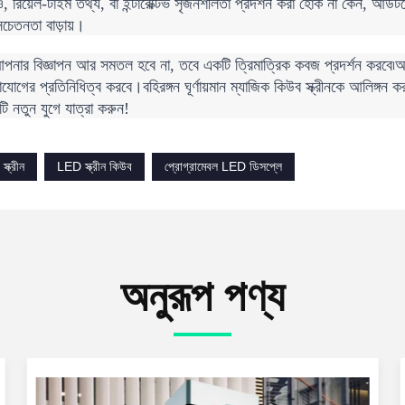
 রিয়েল-টাইম তথ্য, বা ইন্টারেক্টিভ সৃজনশীলতা প্রদর্শন করা হোক না কেন, আউটডোর ঘ
সচেতনতা বাড়ায়।
ার বিজ্ঞাপন আর সমতল হবে না, তবে একটি ত্রিমাত্রিক কবজ প্রদর্শন করবে৷আপনার 
োগের প্রতিনিধিত্ব করবে।বহিরঙ্গন ঘূর্ণায়মান ম্যাজিক কিউব স্ক্রীনকে আলিঙ্গন কর
টি নতুন যুগে যাত্রা করুন!
্ক্রীন
LED স্ক্রীন কিউব
প্রোগ্রামেবল LED ডিসপ্লে
অনুরূপ পণ্য