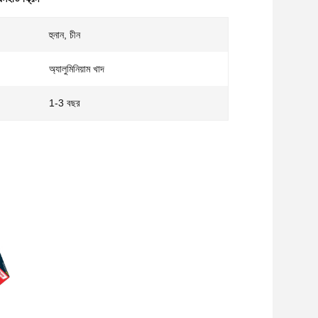
হুনান, চীন
অ্যালুমিনিয়াম খাদ
1-3 বছর