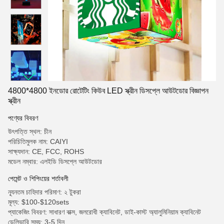
4800*4800 ইনডোর রোটেটিং কিউব LED স্ক্রীন ডিসপ্লে আউটডোর বিজ্ঞাপন
স্ক্রীন
পণ্যের বিবরণ
উৎপত্তি স্থল: চীন
পরিচিতিমুলক নাম: CAIYI
সাক্ষ্যদান: CE, FCC, ROHS
মডেল নম্বার: এলইডি ডিসপ্লে আউটডোর
পেমেন্ট ও শিপিংয়ের শর্তাবলী
ন্যূনতম চাহিদার পরিমাণ: ২ টুকরা
মূল্য: $100-$120sets
প্যাকেজিং বিবরণ: সাধারণ বাক্স, জলরোধী ক্যাবিনেট, ডাই-কাস্ট অ্যালুমিনিয়াম ক্যাবিনেট
ডেলিভারি সময়: 3-5 দিন