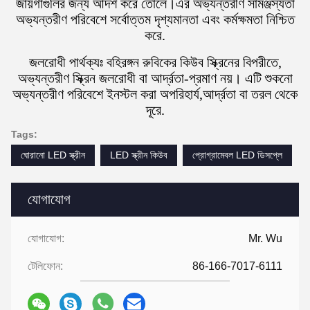
জায়গাগুলির জন্য আদর্শ করে তোলে।এর অভ্যন্তরীণ সামঞ্জস্যতা
অভ্যন্তরীণ পরিবেশে সর্বোত্তম দৃশ্যমানতা এবং কর্মক্ষমতা নিশ্চিত
করে.
জলরোধী পার্থক্যঃ বহিরঙ্গন রুবিকের কিউব স্ক্রিনের বিপরীতে,
অভ্যন্তরীণ স্ক্রিন জলরোধী বা আর্দ্রতা-প্রমাণ নয়। এটি শুকনো
অভ্যন্তরীণ পরিবেশে ইনস্টল করা অপরিহার্য,আর্দ্রতা বা তরল থেকে
দূরে.
Tags:
ঘোরানো LED স্ক্রীন
LED স্ক্রীন কিউব
প্রোগ্রামেবল LED ডিসপ্লে
যোগাযোগ
যোগাযোগ:
Mr. Wu
টেলিফোন:
86-166-7017-6111