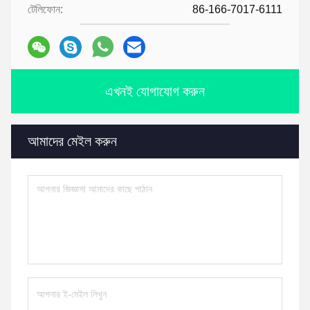
টেলিফোন:
86-166-7017-6111
এখনই যোগাযোগ করুন
আমাদের মেইল করুন