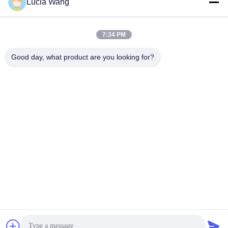
Lucia Wang
সেরা দাম পান
সেরা দাম পান
7:34 PM
Good day, what product are you looking for?
Hunan Caiyi Photoelectric Technology Co., Ltd
hunan.colorart@gmail.com
86-166-7017-6111
বিল্ডিং 18, মিংচেং গ্রিন ভ্যালি স্মার্ট ইন্ডাস্ট্রিয়াল পার্ক রেনমিন ইস্ট রোড, চাংশা
সিটি
চীন ভালো মানের চলন্ত LED স্ক্রীন সরবরাহকারী। কপিরাইট © 2023-2026