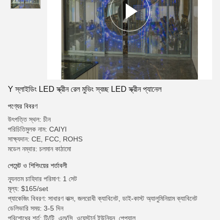
Y স্লাইডিং LED স্ক্রীন রেল মুভিং স্বচ্ছ LED স্ক্রীন প্যানেল
পণ্যের বিবরণ
উৎপত্তি স্থল: চীন
পরিচিতিমুলক নাম: CAIYI
সাক্ষ্যদান: CE, FCC, ROHS
মডেল নম্বার: চলমান কাঠামো
পেমেন্ট ও শিপিংয়ের শর্তাবলী
ন্যূনতম চাহিদার পরিমাণ: 1 সেট
মূল্য: $165/set
প্যাকেজিং বিবরণ: সাধারণ বাক্স, জলরোধী ক্যাবিনেট, ডাই-কাস্ট অ্যালুমিনিয়াম ক্যাবিনেট
ডেলিভারি সময়: 3-5 দিন
পরিশোধের শর্ত: টি/টি, এল/সি, ওয়েস্টার্ন ইউনিয়ন, পেপ্যাল