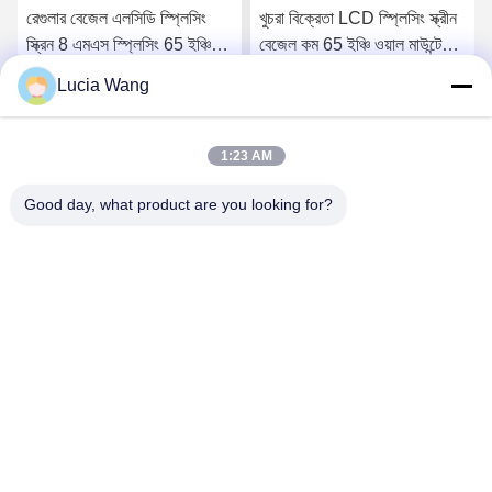
রেগুলার বেজেল এলসিডি স্প্লিসিং
খুচরা বিক্রেতা LCD স্প্লিসিং স্ক্রীন
স্ক্রিন 8 এমএস স্প্লিসিং 65 ইঞ্চি
বেজেল কম 65 ইঞ্চি ওয়াল মাউন্টেড
এলসিডি প্যানেল
Lcd মনিটর
Lucia Wang
সেরা দাম পান
সেরা দাম পান
1:23 AM
Good day, what product are you looking for?
Hunan Caiyi Photoelectric Technology Co., Ltd
hunan.colorart@gmail.com
86-166-7017-6111
বিল্ডিং 18, মিংচেং গ্রিন ভ্যালি স্মার্ট ইন্ডাস্ট্রিয়াল পার্ক রেনমিন ইস্ট রোড, চাংশা
সিটি