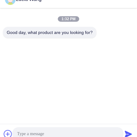
সেরা দাম পান
সেরা দাম পান
1:32 PM
Good day, what product are you looking for?
Hunan Caiyi Photoelectric Technology Co., Ltd
hunan.colorart@gmail.com
86-166-7017-6111
বিল্ডিং 18, মিংচেং গ্রিন ভ্যালি স্মার্ট ইন্ডাস্ট্রিয়াল পার্ক রেনমিন ইস্ট রোড, চাংশা
সিটি
চীন ভালো মানের চলন্ত LED স্ক্রীন সরবরাহকারী। কপিরাইট © 2023-2026
movingledscreen.com সমস্ত অধিকার সংরক্ষিত।