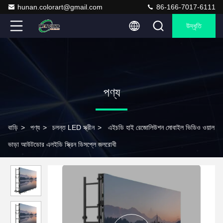
hunan.colorart@gmail.com
86-166-7017-6111
উদ্ধৃতি
পণ্য
বাড়ি
>
পণ্য
>
চলন্ত LED স্ক্রীন
>
এইচডি হাই রেজোলিউশন মোবাইল ভিডিও ওয়াল
ভাড়া আউটডোর এলইডি স্ক্রিন ডিসপ্লে জলরোধী