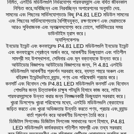
নির্মিত, এলইডি মডিউলগুলি নির্ভরযোগ্য পারফরম্যান্স এবং বর্ধিত জীবনকাল
নিশ্চিত করে,অবিচ্ছিন্ন এবং নিরবচ্ছিন্ন অপারেশনের অনুমতি দেয়.
সামনের এবং পিছনের সার্ভিসযোগ্যতাঃ কিছু P4.81 LED মডিউল সামনের
এবং পিছনের সার্ভিসযোগ্যতার বৈশিষ্ট্যযুক্ত, রক্ষণাবেক্ষণ এবং মেরামতকে
আরও সুবিধাজনক এবং অ্যাক্সেসযোগ্য করে তোলে, সার্ভিসিংয়ের সময়
ডাউনটাইম হ্রাস করে।
অ্যাপ্লিকেশনঃ
ইনডোর ইভেন্ট এবং কনফারেন্সঃ P4.81 LED মডিউলগুলি ইনডোর ইভেন্ট
এবং কনফারেন্সে শ্রেষ্ঠত্ব অর্জন করে, আকর্ষণীয় ভিজ্যুয়াল এবং গতিশীল
সামগ্রী সহ উপস্থাপনা, সেমিনার এবং মূল বক্তব্যকে উন্নত করে।
আউটডোর বিজ্ঞাপনঃ আউটডোর বিজ্ঞাপনের জন্য, পি 4.81 এলইডি
মডিউলগুলি আকর্ষণীয় প্রদর্শন সরবরাহ করে, ব্যস্ত শহুরে অঞ্চল এবং
বহিরঙ্গন ইভেন্টগুলিতে ব্র্যান্ড, পণ্য এবং পরিষেবাদি প্রচার করে।
কনসার্ট এবং বিনোদন শোঃ P4.81 LED মডিউলগুলি কনসার্ট এবং বিনোদন
শোগুলির জন্য চিত্তাকর্ষক চাক্ষুষ পটভূমি হিসাবে কাজ করে, লাইভ
পারফরম্যান্সকে উন্নত করার জন্য নিমজ্জনকারী ভিজ্যুয়াল সরবরাহ করে।
খুচরা ডিসপ্লেঃ খুচরা পরিবেশের মধ্যে, এলইডি মডিউলগুলি ক্রেতাদের
জড়িত করতে এবং খুচরা অভিজ্ঞতার উন্নতি করতে পণ্য, প্রচার এবং ব্র্যান্ড
বার্তা প্রদর্শন করে আকর্ষণীয় ডিসপ্লে তৈরি করে।
ডিজিটাল সিগনেজঃ ডিজিটাল সিগনেজ সমাধানের অংশ হিসাবে, P4.81
LED মডিউলগুলি কার্যকরভাবে গতিশীল সামগ্রী এবং তথ্য সরবরাহ
করে,বিভিন্ন অভ্যন্তরীণ এবং বহিরাগত সেটিংসে শ্রোতাদের অবহিত করা