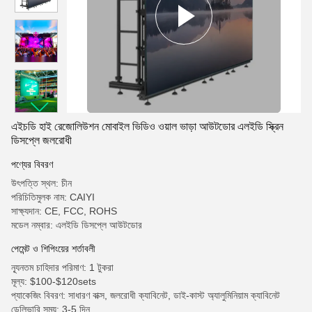
এইচডি হাই রেজোলিউশন মোবাইল ভিডিও ওয়াল ভাড়া আউটডোর এলইডি স্ক্রিন
ডিসপ্লে জলরোধী
পণ্যের বিবরণ
উৎপত্তি স্থল: চীন
পরিচিতিমুলক নাম: CAIYI
সাক্ষ্যদান: CE, FCC, ROHS
মডেল নম্বার: এলইডি ডিসপ্লে আউটডোর
পেমেন্ট ও শিপিংয়ের শর্তাবলী
ন্যূনতম চাহিদার পরিমাণ: 1 টুকরা
মূল্য: $100-$120sets
প্যাকেজিং বিবরণ: সাধারণ বাক্স, জলরোধী ক্যাবিনেট, ডাই-কাস্ট অ্যালুমিনিয়াম ক্যাবিনেট
ডেলিভারি সময়: 3-5 দিন