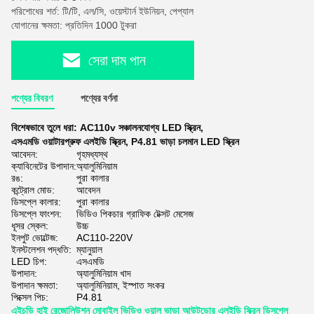
পরিশোধের শর্ত: টি/টি, এল/সি, ওয়েস্টার্ন ইউনিয়ন, পেপ্যাল
যোগানের ক্ষমতা: প্রতিদিন 1000 টুকরা
সেরা দাম পান
পণ্যের বিবরণ
পণ্যের বর্ণনা
বিশেষভাবে তুলে ধরা:
AC110v সঞ্চালনযোগ্য LED স্ক্রিন
,
এসএমডি ওয়াটারপ্রুফ এলইডি স্ক্রিন
,
P4.81 ভাড়া চলমান LED স্ক্রিন
আবেদন:
গৃহমধ্যস্থ
ক্যাবিনেটের উপাদান:
অ্যালুমিনিয়াম
রঙ:
পুরা কালার
কন্ট্রোল মোড:
আবেদন
ডিসপ্লে কালার:
পুরা কালার
ডিসপ্লে ফাংশন:
ভিডিও পিকচার গ্রাফিক টেক্সট মেসেজ
ধূসর স্কেল:
উচ্চ
ইনপুট ভোল্টেজ:
AC110-220V
ইনস্টলেশন পদ্ধতি:
ম্যানুয়াল
LED চিপ:
এসএমডি
উপাদান:
অ্যালুমিনিয়াম খাদ
উপাদান ক্ষমতা:
অ্যালুমিনিয়াম, ইস্পাত সংকর
পিক্সেল পিচ:
P4.81
এইচডি হাই রেজোলিউশন মোবাইল ভিডিও ওয়াল ভাড়া আউটডোর এলইডি স্ক্রিন ডিসপ্লে