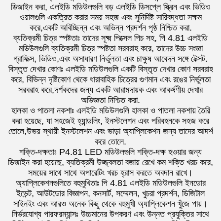
ডিজাইন করা, এলইডি মডিউলগুলি বড় এলইডি ডিসপ্লে স্ক্রিন এবং ভিডিও
ওয়ালগুলি একত্রিত করার সময় সহজ এবং সুনির্দিষ্ট সারিবদ্ধতা সক্ষম
করে,একটি অবিচ্ছিন্ন এবং অভিন্ন প্রদর্শন পৃষ্ঠ নিশ্চিত করা.
ব্যতিক্রমী চিত্র স্পষ্টতাঃ তাদের সূক্ষ্ম পিক্সেল পিচ সহ, পি 4.81 এলইডি
মডিউলগুলি ব্যতিক্রমী চিত্র স্পষ্টতা সরবরাহ করে, তাদের উচ্চ সংজ্ঞা
গ্রাফিক্স, ভিডিও,এবং অসাধারণ নির্ভুলতা এবং চাক্ষুষ আবেদন সঙ্গে টেক্সট.
বিস্তৃত দেখার কোণঃ এলইডি মডিউলগুলি একটি বিস্তৃত দেখার কোণ সরবরাহ
করে, বিভিন্ন দৃষ্টিকোণ থেকে ধারাবাহিক চিত্রের গুণমান এবং রঙের নির্ভুলতা
সরবরাহ করে,দর্শকদের জন্য একটি আরামদায়ক এবং আকর্ষণীয় দেখার
অভিজ্ঞতা নিশ্চিত করা.
হালকা ও পাতলা নকশাঃ এলইডি মডিউলগুলি হালকা ও পাতলা নকশায় তৈরি
করা হয়েছে, যা সহজেই হ্যান্ডলিং, ইনস্টলেশন এবং পরিবহনকে সহজ করে
তোলে,উভয় স্থায়ী ইনস্টলেশন এবং ভাড়া অ্যাপ্লিকেশন জন্য তাদের আদর্শ
করে তোলে.
শক্তি-দক্ষতাঃ P4.81 LED মডিউলগুলি শক্তি-দক্ষ হওয়ার জন্য
ডিজাইন করা হয়েছে, ব্যতিক্রমী উজ্জ্বলতা বজায় রেখে কম শক্তি খরচ করে,
সময়ের সাথে সাথে অপারেটিং খরচ হ্রাস করতে অবদান রাখে।
অ্যাপ্লিকেশনগুলিতে বহুমুখিতাঃ পি 4.81 এলইডি মডিউলগুলি ইনডোর
ইভেন্ট, আউটডোর বিজ্ঞাপন, কনসার্ট, সম্মেলন, খুচরা প্রদর্শন, ডিজিটাল
সাইনইং এবং আরও অনেক কিছু থেকে বহুমুখী অ্যাপ্লিকেশন খুঁজে পায়।
নির্ভরযোগ্য পারফরম্যান্সঃ উচ্চমানের উপকরণ এবং উন্নত প্রযুক্তির সাথে