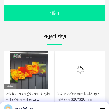
পাঠান
অনুরূপ পণ্য
ভিডিও
লোয়ারিং ইনডোর মুভিং এলইডি স্ক্রীন
3D কাইনেটিক ওয়াল LED স্ক্রীন
অ্যালুমিনিয়াম অ্যালয় Ls1
আউটডোর 320*320mm
Lucia Wang