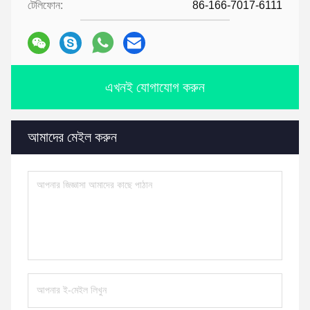
টেলিফোন:
86-166-7017-6111
এখনই যোগাযোগ করুন
আমাদের মেইল করুন