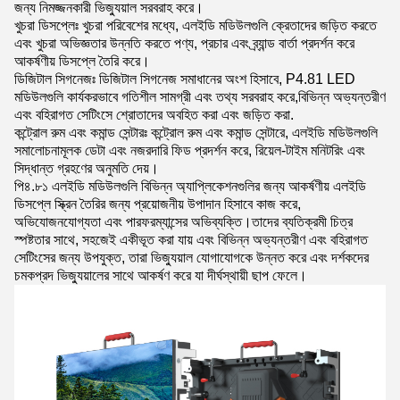
জন্য নিমজ্জনকারী ভিজ্যুয়াল সরবরাহ করে।
খুচরা ডিসপ্লেঃ খুচরা পরিবেশের মধ্যে, এলইডি মডিউলগুলি ক্রেতাদের জড়িত করতে
এবং খুচরা অভিজ্ঞতার উন্নতি করতে পণ্য, প্রচার এবং ব্র্যান্ড বার্তা প্রদর্শন করে
আকর্ষণীয় ডিসপ্লে তৈরি করে।
ডিজিটাল সিগনেজঃ ডিজিটাল সিগনেজ সমাধানের অংশ হিসাবে, P4.81 LED
মডিউলগুলি কার্যকরভাবে গতিশীল সামগ্রী এবং তথ্য সরবরাহ করে,বিভিন্ন অভ্যন্তরীণ
এবং বহিরাগত সেটিংসে শ্রোতাদের অবহিত করা এবং জড়িত করা.
কন্ট্রোল রুম এবং কমান্ড সেন্টারঃ কন্ট্রোল রুম এবং কমান্ড সেন্টারে, এলইডি মডিউলগুলি
সমালোচনামূলক ডেটা এবং নজরদারি ফিড প্রদর্শন করে, রিয়েল-টাইম মনিটরিং এবং
সিদ্ধান্ত গ্রহণের অনুমতি দেয়।
পি৪.৮১ এলইডি মডিউলগুলি বিভিন্ন অ্যাপ্লিকেশনগুলির জন্য আকর্ষণীয় এলইডি
ডিসপ্লে স্ক্রিন তৈরির জন্য প্রয়োজনীয় উপাদান হিসাবে কাজ করে,
অভিযোজনযোগ্যতা এবং পারফরম্যান্সের অভিব্যক্তি।তাদের ব্যতিক্রমী চিত্র
স্পষ্টতার সাথে, সহজেই একীভূত করা যায় এবং বিভিন্ন অভ্যন্তরীণ এবং বহিরাগত
সেটিংসের জন্য উপযুক্ত, তারা ভিজ্যুয়াল যোগাযোগকে উন্নত করে এবং দর্শকদের
চমকপ্রদ ভিজ্যুয়ালের সাথে আকর্ষণ করে যা দীর্ঘস্থায়ী ছাপ ফেলে।