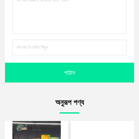
পাঠান
অনুরূপ পণ্য