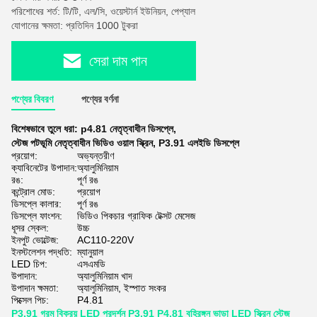
পরিশোধের শর্ত: টি/টি, এল/সি, ওয়েস্টার্ন ইউনিয়ন, পেপ্যাল
যোগানের ক্ষমতা: প্রতিদিন 1000 টুকরা
সেরা দাম পান
পণ্যের বিবরণ
পণ্যের বর্ণনা
বিশেষভাবে তুলে ধরা:
p4.81 নেতৃত্বাধীন ডিসপ্লে
,
স্টেজ পটভূমি নেতৃত্বাধীন ভিডিও ওয়াল স্ক্রিন
,
P3.91 এলইডি ডিসপ্লে
প্রয়োগ:
অভ্যন্তরীণ
ক্যাবিনেটের উপাদান:
অ্যালুমিনিয়াম
রঙ:
পূর্ণ রঙ
কন্ট্রোল মোড:
প্রয়োগ
ডিসপ্লে কালার:
পূর্ণ রঙ
ডিসপ্লে ফাংশন:
ভিডিও পিকচার গ্রাফিক টেক্সট মেসেজ
ধূসর স্কেল:
উচ্চ
ইনপুট ভোল্টেজ:
AC110-220V
ইনস্টলেশন পদ্ধতি:
ম্যানুয়াল
LED চিপ:
এসএমডি
উপাদান:
অ্যালুমিনিয়াম খাদ
উপাদান ক্ষমতা:
অ্যালুমিনিয়াম, ইস্পাত সংকর
পিক্সেল পিচ:
P4.81
P3.91 গরম বিক্রয় LED প্রদর্শন P3.91 P4.81 বহিরঙ্গন ভাড়া LED স্ক্রিন স্টেজ