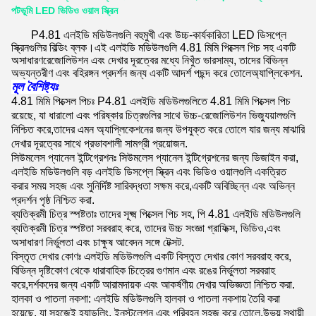
পটভূমি LED ভিডিও ওয়াল স্ক্রিন
P4.81 এলইডি মডিউলগুলি বহুমুখী এবং উচ্চ-কার্যকারিতা LED ডিসপ্লে
স্ক্রিনগুলির বিল্ডিং ব্লক।
এই এলইডি মডিউলগুলি 4.81 মিমি পিক্সেল পিচ সহ একটি
অসাধারণ
রেজোলিউশন এবং দেখার দূরত্বের মধ্যে নিখুঁত ভারসাম্য, তাদের বিভিন্ন
অভ্যন্তরীণ এবং বহিরঙ্গন প্রদর্শন জন্য একটি আদর্শ পছন্দ করে তোলে
অ্যাপ্লিকেশন
.
মূল বৈশিষ্ট্যঃ
4.81 মিমি পিক্সেল পিচঃ P4.81 এলইডি মডিউলগুলিতে 4.81 মিমি পিক্সেল পিচ
রয়েছে, যা ধারালো এবং পরিষ্কার চিত্রগুলির সাথে উচ্চ-রেজোলিউশন ভিজ্যুয়ালগুলি
নিশ্চিত করে,তাদের এমন অ্যাপ্লিকেশনের জন্য উপযুক্ত করে তোলে যার জন্য মাঝারি
দেখার দূরত্বের সাথে প্রভাবশালী সামগ্রী প্রয়োজন.
সিউমলেস প্যানেল ইন্টিগ্রেশনঃ সিউমলেস প্যানেল ইন্টিগ্রেশনের জন্য ডিজাইন করা,
এলইডি মডিউলগুলি বড় এলইডি ডিসপ্লে স্ক্রিন এবং ভিডিও ওয়ালগুলি একত্রিত
করার সময় সহজ এবং সুনির্দিষ্ট সারিবদ্ধতা সক্ষম করে,একটি অবিচ্ছিন্ন এবং অভিন্ন
প্রদর্শন পৃষ্ঠ নিশ্চিত করা.
ব্যতিক্রমী চিত্র স্পষ্টতাঃ তাদের সূক্ষ্ম পিক্সেল পিচ সহ, পি 4.81 এলইডি মডিউলগুলি
ব্যতিক্রমী চিত্র স্পষ্টতা সরবরাহ করে, তাদের উচ্চ সংজ্ঞা গ্রাফিক্স, ভিডিও,এবং
অসাধারণ নির্ভুলতা এবং চাক্ষুষ আবেদন সঙ্গে টেক্সট.
বিস্তৃত দেখার কোণঃ এলইডি মডিউলগুলি একটি বিস্তৃত দেখার কোণ সরবরাহ করে,
বিভিন্ন দৃষ্টিকোণ থেকে ধারাবাহিক চিত্রের গুণমান এবং রঙের নির্ভুলতা সরবরাহ
করে,দর্শকদের জন্য একটি আরামদায়ক এবং আকর্ষণীয় দেখার অভিজ্ঞতা নিশ্চিত করা.
হালকা ও পাতলা নকশা: এলইডি মডিউলগুলি হালকা ও পাতলা নকশায় তৈরি করা
হয়েছে, যা সহজেই হ্যান্ডলিং, ইনস্টলেশন এবং পরিবহন সহজ করে তোলে,উভয় স্থায়ী