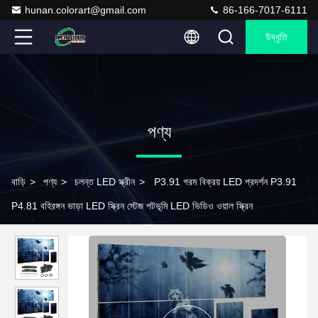
hunan.colorart@gmail.com
86-166-7017-6111
উদ্ধৃতি
পণ্য
বাড়ি
>
পণ্য
>
চলন্ত LED স্ক্রীন
>
P3.91 গরম বিক্রয় LED প্রদর্শন P3.91
P4.81 বহিরঙ্গন ভাড়া LED স্ক্রিন স্টেজ পটভূমি LED ভিডিও ওয়াল স্ক্রিন