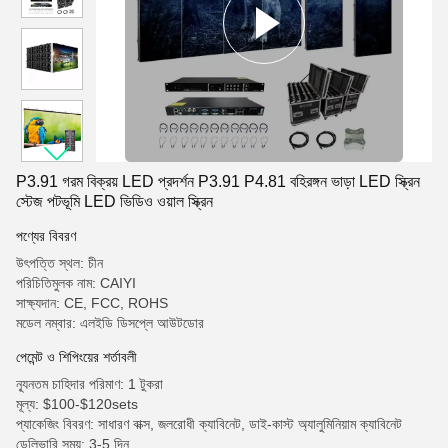
P3.91 গরম বিক্রয় LED প্রদর্শন P3.91 P4.81 বহিরঙ্গন ভাড়া LED স্ক্রিন
স্টেজ পটভূমি LED ভিডিও ওয়াল স্ক্রিন
পণ্যের বিবরণ
উৎপত্তি স্থল: চীন
পরিচিতিমুলক নাম: CAIYI
সাক্ষ্যদান: CE, FCC, ROHS
মডেল নম্বার: এলইডি ডিসপ্লে আউটডোর
পেমেন্ট ও শিপিংয়ের শর্তাবলী
ন্যূনতম চাহিদার পরিমাণ: 1 টুকরা
মূল্য: $100-$120sets
প্যাকেজিং বিবরণ: সাধারণ বাক্স, জলরোধী ক্যাবিনেট, ডাই-কাস্ট অ্যালুমিনিয়াম ক্যাবিনেট
ডেলিভারি সময়: 3-5 দিন