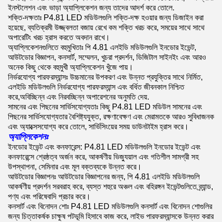
ইনস্টলেশন এবং ভাড়া অ্যাপ্লিকেশন জন্য তাদের আদর্শ করে তোলে.
শক্তি-দক্ষতাঃ P4.81 LED মডিউলগুলি শক্তি-দক্ষ হওয়ার জন্য ডিজাইন করা
হয়েছে, ব্যতিক্রমী উজ্জ্বলতা বজায় রেখে কম শক্তি খরচ করে, সময়ের সাথে সাথে
অপারেটিং খরচ হ্রাস করতে অবদান রাখে।
অ্যাপ্লিকেশনগুলিতে বহুমুখিতাঃ পি 4.81 এলইডি মডিউলগুলি ইনডোর ইভেন্ট,
আউটডোর বিজ্ঞাপন, কনসার্ট, সম্মেলন, খুচরা প্রদর্শন, ডিজিটাল সাইনইং এবং আরও
অনেক কিছু থেকে বহুমুখী অ্যাপ্লিকেশন খুঁজে পায়।
নির্ভরযোগ্য পারফরম্যান্সঃ উচ্চমানের উপকরণ এবং উন্নত প্রযুক্তির সাথে নির্মিত,
এলইডি মডিউলগুলি নির্ভরযোগ্য পারফরম্যান্স এবং বর্ধিত জীবনকাল নিশ্চিত
করে,অবিচ্ছিন্ন এবং নিরবচ্ছিন্ন অপারেশনের অনুমতি দেয়.
সামনের এবং পিছনের সার্ভিসযোগ্যতাঃ কিছু P4.81 LED মডিউল সামনের এবং
পিছনের সার্ভিসযোগ্যতার বৈশিষ্ট্যযুক্ত, রক্ষণাবেক্ষণ এবং মেরামতকে আরও সুবিধাজনক
এবং অ্যাক্সেসযোগ্য করে তোলে, সার্ভিসিংয়ের সময় ডাউনটাইম হ্রাস করে।
অ্যাপ্লিকেশনঃ
ইনডোর ইভেন্ট এবং কনফারেন্স: P4.81 LED মডিউলগুলি ইনডোর ইভেন্ট এবং
কনফারেন্সে শ্রেষ্ঠত্ব অর্জন করে, আকর্ষণীয় ভিজ্যুয়াল এবং গতিশীল সামগ্রী সহ
উপস্থাপনা, সেমিনার এবং মূল বক্তব্যকে উন্নত করে।
আউটডোর বিজ্ঞাপনঃ আউটডোর বিজ্ঞাপনের জন্য, পি 4.81 এলইডি মডিউলগুলি
আকর্ষণীয় প্রদর্শন সরবরাহ করে, ব্যস্ত শহুরে অঞ্চল এবং বহিরঙ্গন ইভেন্টগুলিতে ব্র্যান্ড,
পণ্য এবং পরিষেবাদি প্রচার করে।
কনসার্ট এবং বিনোদন শোঃ P4.81 LED মডিউলগুলি কনসার্ট এবং বিনোদন শোগুলির
জন্য চিত্তাকর্ষক চাক্ষুষ পটভূমি হিসাবে কাজ করে, লাইভ পারফরম্যান্সকে উন্নত করার