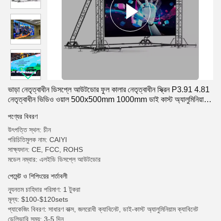
ভাড়া নেতৃত্বাধীন ডিসপ্লে আউটডোর ফুল কালার নেতৃত্বাধীন স্ক্রিন P3.91 4.81
নেতৃত্বাধীন ভিডিও ওয়াল 500x500mm 1000mm ডাই কাস্ট অ্যালুমিনিয়াম
ডিসপ্লে Sc
পণ্যের বিবরণ
উৎপত্তি স্থল: চীন
পরিচিতিমুলক নাম: CAIYI
সাক্ষ্যদান: CE, FCC, ROHS
মডেল নম্বার: এলইডি ডিসপ্লে আউটডোর
পেমেন্ট ও শিপিংয়ের শর্তাবলী
ন্যূনতম চাহিদার পরিমাণ: 1 টুকরা
মূল্য: $100-$120sets
প্যাকেজিং বিবরণ: সাধারণ বাক্স, জলরোধী ক্যাবিনেট, ডাই-কাস্ট অ্যালুমিনিয়াম ক্যাবিনেট
ডেলিভারি সময়: 3-5 দিন