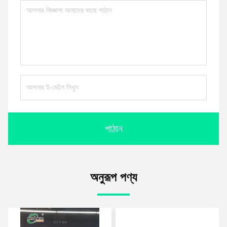
পাঠান
অনুরূপ পণ্য