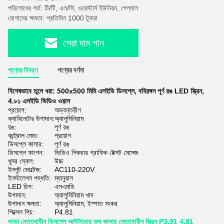
পরিশোধের শর্ত: টি/টি, এল/সি, ওয়েস্টার্ন ইউনিয়ন, পেপ্যাল
যোগানের ক্ষমতা: প্রতিদিন 1000 টুকরা
সেরা দাম পান
পণ্যের বিবরণ
পণ্যের বর্ণনা
বিশেষভাবে তুলে ধরা:
500x500 মিমি এলইডি ডিসপ্লে
,
বহিরঙ্গন পূর্ণ রঙ LED স্ক্রিন
,
4.৮১ এলইডি ভিডিও ওয়াল
প্রয়োগ:
অভ্যন্তরীণ
ক্যাবিনেটের উপাদান:
অ্যালুমিনিয়াম
রঙ:
পূর্ণ রঙ
কন্ট্রোল মোড:
প্রয়োগ
ডিসপ্লে কালার:
পূর্ণ রঙ
ডিসপ্লে ফাংশন:
ভিডিও পিকচার গ্রাফিক টেক্সট মেসেজ
ধূসর স্কেল:
উচ্চ
ইনপুট ভোল্টেজ:
AC110-220V
ইনস্টলেশন পদ্ধতি:
ম্যানুয়াল
LED চিপ:
এসএমডি
উপাদান:
অ্যালুমিনিয়াম খাদ
উপাদান ক্ষমতা:
অ্যালুমিনিয়াম, ইস্পাত সংকর
পিক্সেল পিচ:
P4.81
ভাড়া নেতৃত্বাধীন ডিসপ্লে আউটডোর ফুল কালার নেতৃত্বাধীন স্ক্রিন P3.91 4.81