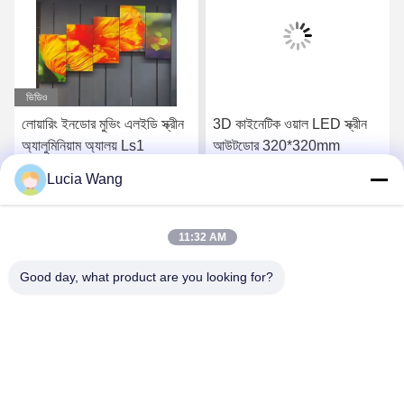
ভিডিও
লোয়ারিং ইনডোর মুভিং এলইডি স্ক্রীন
3D কাইনেটিক ওয়াল LED স্ক্রীন
অ্যালুমিনিয়াম অ্যালয় Ls1
আউটডোর 320*320mm
Lucia Wang
সেরা দাম পান
সেরা দাম পান
11:32 AM
Good day, what product are you looking for?
Hunan Caiyi Photoelectric Technology Co., Ltd
hunan.colorart@gmail.com