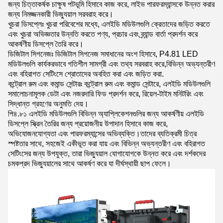
জন্য চিত্তাকর্ষক চাক্ষুষ পটভূমি হিসাবে কাজ করে, লাইভ পারফরম্যান্সকে উন্নত করার
জন্য নিমজ্জনকারী ভিজ্যুয়াল সরবরাহ করে।
খুচরা ডিসপ্লেঃ খুচরা পরিবেশের মধ্যে, এলইডি মডিউলগুলি ক্রেতাদের জড়িত করতে
এবং খুচরা অভিজ্ঞতার উন্নতি করতে পণ্য, প্রচার এবং ব্র্যান্ড বার্তা প্রদর্শন করে
আকর্ষণীয় ডিসপ্লে তৈরি করে।
ডিজিটাল সিগনেজঃ ডিজিটাল সিগনেজ সমাধানের অংশ হিসাবে, P4.81 LED
মডিউলগুলি কার্যকরভাবে গতিশীল সামগ্রী এবং তথ্য সরবরাহ করে,বিভিন্ন অভ্যন্তরীণ
এবং বহিরাগত সেটিংসে শ্রোতাদের অবহিত করা এবং জড়িত করা.
কন্ট্রোল রুম এবং কমান্ড সেন্টারঃ কন্ট্রোল রুম এবং কমান্ড সেন্টারে, এলইডি মডিউলগুলি
সমালোচনামূলক ডেটা এবং নজরদারি ফিড প্রদর্শন করে, রিয়েল-টাইম মনিটরিং এবং
সিদ্ধান্ত গ্রহণের অনুমতি দেয়।
পি৪.৮১ এলইডি মডিউলগুলি বিভিন্ন অ্যাপ্লিকেশনগুলির জন্য আকর্ষণীয় এলইডি
ডিসপ্লে স্ক্রিন তৈরির জন্য প্রয়োজনীয় উপাদান হিসাবে কাজ করে,
অভিযোজনযোগ্যতা এবং পারফরম্যান্সের অভিব্যক্তি।তাদের ব্যতিক্রমী চিত্র
স্পষ্টতার সাথে, সহজেই একীভূত করা যায় এবং বিভিন্ন অভ্যন্তরীণ এবং বহিরাগত
সেটিংসের জন্য উপযুক্ত, তারা ভিজ্যুয়াল যোগাযোগকে উন্নত করে এবং দর্শকদের
চমকপ্রদ ভিজ্যুয়ালের সাথে আকর্ষণ করে যা দীর্ঘস্থায়ী ছাপ ফেলে।