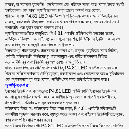
হয়েছে, যা সহজেই হ্যান্ডলিং, ইনস্টলেশন এবং পরিবহন সহজ করে তোলে,উভয় স্থায়ী
ইনস্টলেশন এবং ভাড়া অ্যাপ্লিকেশন জন্য তাদের আদর্শ করে তোলে.
শক্তি-দক্ষতাঃ P4.81 LED মডিউলগুলি শক্তি-দক্ষ হওয়ার জন্য ডিজাইন করা
হয়েছে, ব্যতিক্রমী উজ্জ্বলতা বজায় রেখে কম শক্তি খরচ করে, সময়ের সাথে সাথে
অপারেটিং খরচ হ্রাস করতে অবদান রাখে।
অ্যাপ্লিকেশনগুলিতে বহুমুখিতাঃ পি 4.81 এলইডি মডিউলগুলি ইনডোর ইভেন্ট,
আউটডোর বিজ্ঞাপন, কনসার্ট, সম্মেলন, খুচরা প্রদর্শন, ডিজিটাল সাইনইং এবং আরও
অনেক কিছু থেকে বহুমুখী অ্যাপ্লিকেশন খুঁজে পায়।
নির্ভরযোগ্য পারফরম্যান্সঃ উচ্চমানের উপকরণ এবং উন্নত প্রযুক্তির সাথে নির্মিত,
এলইডি মডিউলগুলি নির্ভরযোগ্য পারফরম্যান্স এবং বর্ধিত জীবনকাল নিশ্চিত
করে,অবিচ্ছিন্ন এবং নিরবচ্ছিন্ন অপারেশনের অনুমতি দেয়.
সামনের এবং পিছনের সার্ভিসযোগ্যতাঃ কিছু P4.81 LED মডিউল সামনের এবং
পিছনের সার্ভিসযোগ্যতার বৈশিষ্ট্যযুক্ত, রক্ষণাবেক্ষণ এবং মেরামতকে আরও সুবিধাজনক
এবং অ্যাক্সেসযোগ্য করে তোলে, সার্ভিসিংয়ের সময় ডাউনটাইম হ্রাস করে।
অ্যাপ্লিকেশনঃ
ইনডোর ইভেন্ট এবং কনফারেন্স: P4.81 LED মডিউলগুলি ইনডোর ইভেন্ট এবং
কনফারেন্সে শ্রেষ্ঠত্ব অর্জন করে, আকর্ষণীয় ভিজ্যুয়াল এবং গতিশীল সামগ্রী সহ
উপস্থাপনা, সেমিনার এবং মূল বক্তব্যকে উন্নত করে।
আউটডোর বিজ্ঞাপনঃ আউটডোর বিজ্ঞাপনের জন্য, পি 4.81 এলইডি মডিউলগুলি
আকর্ষণীয় প্রদর্শন সরবরাহ করে, ব্যস্ত শহুরে অঞ্চল এবং বহিরঙ্গন ইভেন্টগুলিতে ব্র্যান্ড,
পণ্য এবং পরিষেবাদি প্রচার করে।
কনসার্ট এবং বিনোদন শোঃ P4.81 LED মডিউলগুলি কনসার্ট এবং বিনোদন শোগুলির