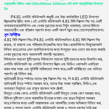
নেতৃত্বাধীন ভিডিও ওয়াল 500x500mm 1000mm ডাই কাস্ট অ্যালুমিনিয়াম ডিসপ্লে
Sc
P4.81 এলইডি মডিউলগুলি বহুমুখী এবং উচ্চ-কার্যকারিতা LED ডিসপ্লে
স্ক্রিনগুলির বিল্ডিং ব্লক।
এই এলইডি মডিউলগুলি 4.81 মিমি পিক্সেল পিচ সহ একটি
অসাধারণ
রেজোলিউশন এবং দেখার দূরত্বের মধ্যে নিখুঁত ভারসাম্য, তাদের বিভিন্ন
অভ্যন্তরীণ এবং বহিরঙ্গন প্রদর্শন জন্য একটি আদর্শ পছন্দ করে তোলে
অ্যাপ্লিকেশন
.
মূল বৈশিষ্ট্যঃ
4.81 মিমি পিক্সেল পিচঃ P4.81 এলইডি মডিউলগুলিতে 4.81 মিমি পিক্সেল পিচ
রয়েছে, যা ধারালো এবং পরিষ্কার চিত্রগুলির সাথে উচ্চ-রেজোলিউশন ভিজ্যুয়ালগুলি
নিশ্চিত করে,তাদের এমন অ্যাপ্লিকেশনের জন্য উপযুক্ত করে তোলে যার জন্য মাঝারি
দেখার দূরত্বের সাথে প্রভাবশালী সামগ্রী প্রয়োজন.
সিউমলেস প্যানেল ইন্টিগ্রেশনঃ সিউমলেস প্যানেল ইন্টিগ্রেশনের জন্য ডিজাইন করা,
এলইডি মডিউলগুলি বড় এলইডি ডিসপ্লে স্ক্রিন এবং ভিডিও ওয়ালগুলি একত্রিত
করার সময় সহজ এবং সুনির্দিষ্ট সারিবদ্ধতা সক্ষম করে,একটি অবিচ্ছিন্ন এবং অভিন্ন
প্রদর্শন পৃষ্ঠ নিশ্চিত করা.
ব্যতিক্রমী চিত্র স্পষ্টতাঃ তাদের সূক্ষ্ম পিক্সেল পিচ সহ, পি 4.81 এলইডি মডিউলগুলি
ব্যতিক্রমী চিত্র স্পষ্টতা সরবরাহ করে, তাদের উচ্চ সংজ্ঞা গ্রাফিক্স, ভিডিও,এবং
অসাধারণ নির্ভুলতা এবং চাক্ষুষ আবেদন সঙ্গে টেক্সট.
বিস্তৃত দেখার কোণঃ এলইডি মডিউলগুলি একটি বিস্তৃত দেখার কোণ সরবরাহ করে,
বিভিন্ন দৃষ্টিকোণ থেকে ধারাবাহিক চিত্রের গুণমান এবং রঙের নির্ভুলতা সরবরাহ
করে,দর্শকদের জন্য একটি আরামদায়ক এবং আকর্ষণীয় দেখার অভিজ্ঞতা নিশ্চিত করা.
হালকা ও পাতলা নকশা: এলইডি মডিউলগুলি হালকা ও পাতলা নকশায় তৈরি করা