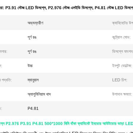
ধরা:
P3.91 স্টেজ LED ডিসপ্লে
,
P2.976 স্টেজ এলইডি ডিসপ্লে
,
P4.81 স্টেজ LED ডিসপ্
অভ্যন্তরীণ
ক্যাবিনেটের উপ
পূর্ণ রঙ
কন্ট্রোল মোড:
ালার:
পূর্ণ রঙ
ডিসপ্লে ফাংশন
ল:
উচ্চ
ইনপুট ভোল্টেজ:
 পদ্ধতি:
ম্যানুয়াল
LED চিপ:
অ্যালুমিনিয়াম খাদ
উপাদান ক্ষমতা:
চ:
P4.81
প্লে P2.976 P3.91 P4.81 500*1000 মিমি বাঁকা ক্যাবিনেট ইনডোর আউটডোর ভাড়া LED স