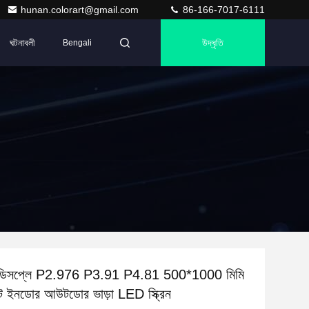
hunan.colorart@gmail.com
86-166-7017-6111
ঘটনাবলী
উদ্ধৃতি
Bengali
 ডিসপ্লে P2.976 P3.91 P4.81 500*1000 মিমি
নেট ইনডোর আউটডোর ভাড়া LED স্ক্রিন