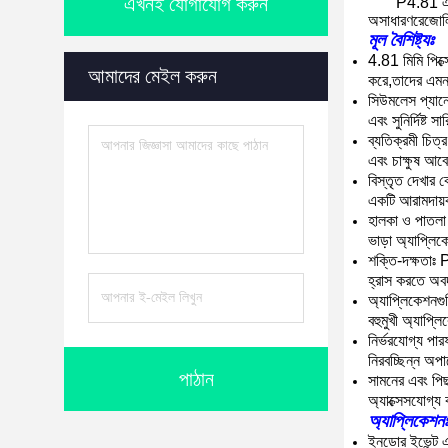
এখনই যোগাযোগ করুন
P4.81 এলই
অসাধারণ
রেজোলি
মূল বৈশিষ্ট্যঃ
4.81 মিমি পিক্
আমাদের মেইল করুন
করে,তাদের এমন 
সিউমলেস প্যানে
এবং সুনির্দিষ্ট 
ব্যতিক্রমী চিত্
এবং চাক্ষুষ আবেদ
বিস্তৃত দেখার 
একটি আরামদায়ক
হালকা ও পাতলা 
ভাড়া অ্যাপ্লি
শক্তি-দক্ষতাঃ 
হ্রাস করতে অব
অ্যাপ্লিকেশনগু
বহুমুখী অ্যাপ্ল
নির্ভরযোগ্য পার
নিরবচ্ছিন্ন অপ
পাঠান
সামনের এবং পিছ
অ্যাক্সেসযোগ্য
অ্যাপ্লিকেশন
ইনডোর ইভেন্ট এ