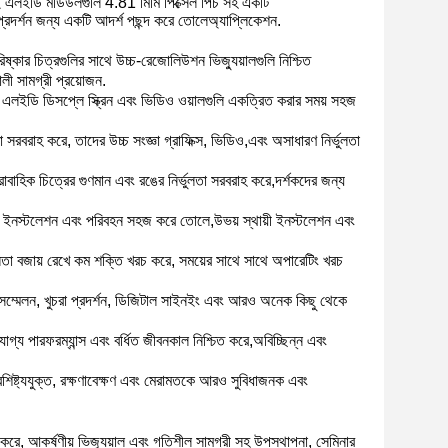
 এলইডি মডিউলগুলি 4.81 মিমি পিক্সেল পিচ সহ একটি
প্রদর্শন জন্য একটি আদর্শ পছন্দ করে তোলে
অ্যাপ্লিকেশন
.
কার চিত্রগুলির সাথে উচ্চ-রেজোলিউশন ভিজ্যুয়ালগুলি নিশ্চিত
লী সামগ্রী প্রয়োজন.
় এলইডি ডিসপ্লে স্ক্রিন এবং ভিডিও ওয়ালগুলি একত্রিত করার সময় সহজ
তা সরবরাহ করে, তাদের উচ্চ সংজ্ঞা গ্রাফিক্স, ভিডিও,এবং অসাধারণ নির্ভুলতা
বাহিক চিত্রের গুণমান এবং রঙের নির্ভুলতা সরবরাহ করে,দর্শকদের জন্য
ং, ইনস্টলেশন এবং পরিবহন সহজ করে তোলে,উভয় স্থায়ী ইনস্টলেশন এবং
লতা বজায় রেখে কম শক্তি খরচ করে, সময়ের সাথে সাথে অপারেটিং খরচ
সম্মেলন, খুচরা প্রদর্শন, ডিজিটাল সাইনইং এবং আরও অনেক কিছু থেকে
োগ্য পারফরম্যান্স এবং বর্ধিত জীবনকাল নিশ্চিত করে,অবিচ্ছিন্ন এবং
ষ্ট্যযুক্ত, রক্ষণাবেক্ষণ এবং মেরামতকে আরও সুবিধাজনক এবং
ে, আকর্ষণীয় ভিজ্যুয়াল এবং গতিশীল সামগ্রী সহ উপস্থাপনা, সেমিনার