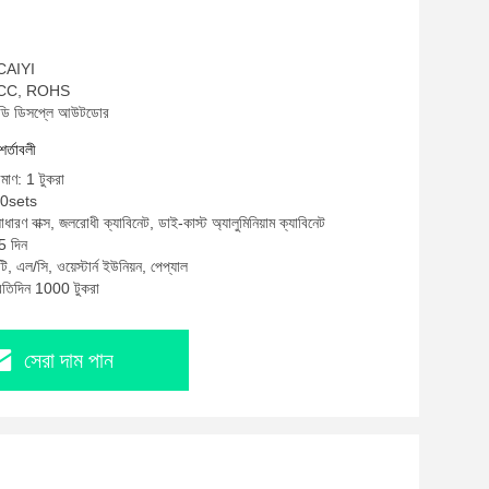
 CAIYI
, FCC, ROHS
ইডি ডিসপ্লে আউটডোর
শর্তাবলী
িমাণ: 1 টুকরা
20sets
াধারণ বাক্স, জলরোধী ক্যাবিনেট, ডাই-কাস্ট অ্যালুমিনিয়াম ক্যাবিনেট
5 দিন
ি, এল/সি, ওয়েস্টার্ন ইউনিয়ন, পেপ্যাল
্রতিদিন 1000 টুকরা
সেরা দাম পান