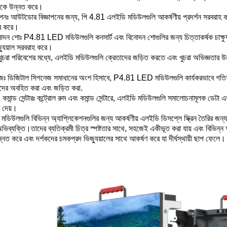
্যকে উন্নত করে।
নঃ আউটডোর বিজ্ঞাপনের জন্য, পি 4.81 এলইডি মডিউলগুলি আকর্ষণীয় প্রদর্শন সরবরাহ করে, ব্
ার করে।
নোদন শোঃ P4.81 LED মডিউলগুলি কনসার্ট এবং বিনোদন শোগুলির জন্য চিত্তাকর্ষক চাক্ষুষ
জ্যুয়াল সরবরাহ করে।
খুচরা পরিবেশের মধ্যে, এলইডি মডিউলগুলি ক্রেতাদের জড়িত করতে এবং খুচরা অভিজ্ঞতার উন্নতি 
জঃ ডিজিটাল সিগনেজ সমাধানের অংশ হিসাবে, P4.81 LED মডিউলগুলি কার্যকরভাবে গতিশীল
াদের অবহিত করা এবং জড়িত করা.
ং কমান্ড সেন্টারঃ কন্ট্রোল রুম এবং কমান্ড সেন্টারে, এলইডি মডিউলগুলি সমালোচনামূলক ডেটা 
 দেয়।
ডিউলগুলি বিভিন্ন অ্যাপ্লিকেশনগুলির জন্য আকর্ষণীয় এলইডি ডিসপ্লে স্ক্রিন তৈরির জ
 অভিব্যক্তি।তাদের ব্যতিক্রমী চিত্র স্পষ্টতার সাথে, সহজেই একীভূত করা যায় এবং বিভিন্ন
ত করে এবং দর্শকদের চমকপ্রদ ভিজ্যুয়ালের সাথে আকর্ষণ করে যা দীর্ঘস্থায়ী ছাপ ফেলে।