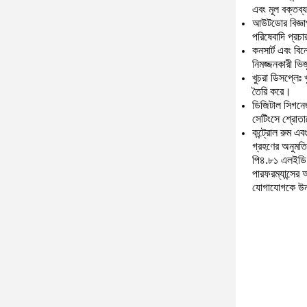
এবং মূল বক্তব
আউটডোর বিজ্ঞাপ
পরিষেবাদি প্রচ
কনসার্ট এবং বি
নিমজ্জনকারী ভি
খুচরা ডিসপ্লেঃ 
তৈরি করে।
ডিজিটাল সিগনে
সেটিংসে শ্রোত
কন্ট্রোল রুম এব
গ্রহণের অনুমতি
পি৪.৮১ এলইডি ম
পারফরম্যান্সের
যোগাযোগকে উন্ন