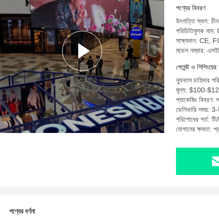
পণ্যের বিবরণ
উৎপত্তি স্থল: চীন
পরিচিতিমুলক নাম:
সাক্ষ্যদান: CE
মডেল নম্বার: এল
পেমেন্ট ও শিপিংয়ের 
ন্যূনতম চাহিদার পর
মূল্য: $100-$1
প্যাকেজিং বিবরণ: স
ডেলিভারি সময়: 3-
পরিশোধের শর্ত: টি/ট
যোগানের ক্ষমতা: প
পণ্যের বর্ণনা