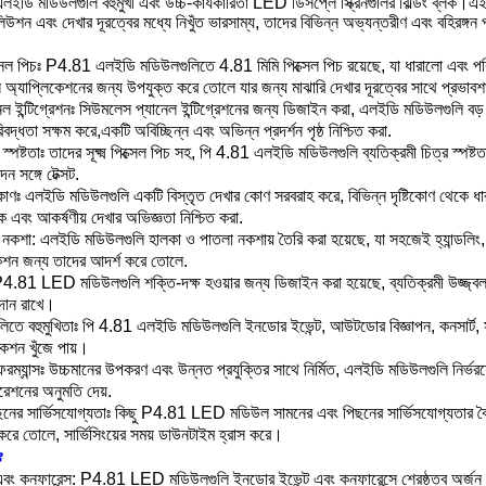
ডি মডিউলগুলি বহুমুখী এবং উচ্চ-কার্যকারিতা LED ডিসপ্লে স্ক্রিনগুলির বিল্ডিং ব্লক।
এই
উশন এবং দেখার দূরত্বের মধ্যে নিখুঁত ভারসাম্য, তাদের বিভিন্ন অভ্যন্তরীণ এবং বহিরঙ্গন 
সেল পিচঃ P4.81 এলইডি মডিউলগুলিতে 4.81 মিমি পিক্সেল পিচ রয়েছে, যা ধারালো এবং পরিষ্
অ্যাপ্লিকেশনের জন্য উপযুক্ত করে তোলে যার জন্য মাঝারি দেখার দূরত্বের সাথে প্রভাবশা
ল ইন্টিগ্রেশনঃ সিউমলেস প্যানেল ইন্টিগ্রেশনের জন্য ডিজাইন করা, এলইডি মডিউলগুলি বড
সারিবদ্ধতা সক্ষম করে,একটি অবিচ্ছিন্ন এবং অভিন্ন প্রদর্শন পৃষ্ঠ নিশ্চিত করা.
র স্পষ্টতাঃ তাদের সূক্ষ্ম পিক্সেল পিচ সহ, পি 4.81 এলইডি মডিউলগুলি ব্যতিক্রমী চিত্র স্পষ্ট
ন সঙ্গে টেক্সট.
কোণঃ এলইডি মডিউলগুলি একটি বিস্তৃত দেখার কোণ সরবরাহ করে, বিভিন্ন দৃষ্টিকোণ থেকে ধারা
 এবং আকর্ষণীয় দেখার অভিজ্ঞতা নিশ্চিত করা.
নকশা: এলইডি মডিউলগুলি হালকা ও পাতলা নকশায় তৈরি করা হয়েছে, যা সহজেই হ্যান্ডলি
কেশন জন্য তাদের আদর্শ করে তোলে.
P4.81 LED মডিউলগুলি শক্তি-দক্ষ হওয়ার জন্য ডিজাইন করা হয়েছে, ব্যতিক্রমী উজ্জ্ব
দান রাখে।
লিতে বহুমুখিতাঃ পি 4.81 এলইডি মডিউলগুলি ইনডোর ইভেন্ট, আউটডোর বিজ্ঞাপন, কনসার্ট, 
িকেশন খুঁজে পায়।
ফরম্যান্সঃ উচ্চমানের উপকরণ এবং উন্নত প্রযুক্তির সাথে নির্মিত, এলইডি মডিউলগুলি নির্ভরয
ারেশনের অনুমতি দেয়.
নের সার্ভিসযোগ্যতাঃ কিছু P4.81 LED মডিউল সামনের এবং পিছনের সার্ভিসযোগ্যতার বৈশি
 করে তোলে, সার্ভিসিংয়ের সময় ডাউনটাইম হ্রাস করে।
ঃ
বং কনফারেন্স: P4.81 LED মডিউলগুলি ইনডোর ইভেন্ট এবং কনফারেন্সে শ্রেষ্ঠত্ব অর্জন কর