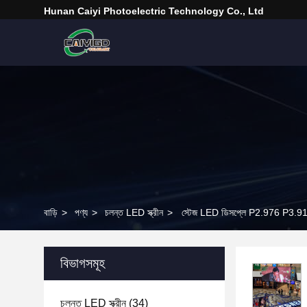
Hunan Caiyi Photoelectric Technology Co., Ltd
বাড়ি
>
পণ্য
>
চলন্ত LED স্ক্রীন
>
স্টেজ LED ডিসপ্লে P2.976 P3.91 
বিভাগসমূহ
চলন্ত LED স্ক্রীন
(34)