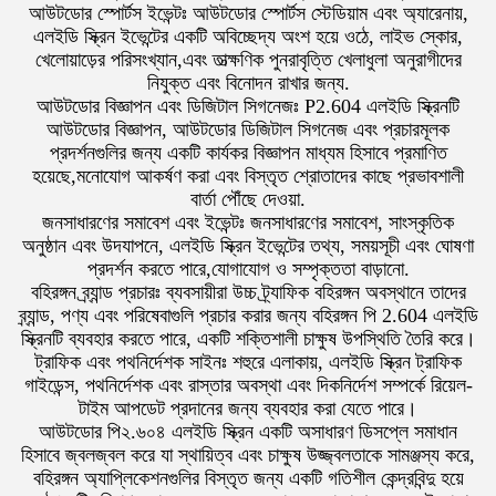
আউটডোর স্পোর্টস ইভেন্টঃ আউটডোর স্পোর্টস স্টেডিয়াম এবং অ্যারেনায়,
এলইডি স্ক্রিন ইভেন্টের একটি অবিচ্ছেদ্য অংশ হয়ে ওঠে, লাইভ স্কোর,
খেলোয়াড়ের পরিসংখ্যান,এবং তাত্ক্ষণিক পুনরাবৃত্তি খেলাধুলা অনুরাগীদের
নিযুক্ত এবং বিনোদন রাখার জন্য.
আউটডোর বিজ্ঞাপন এবং ডিজিটাল সিগনেজঃ P2.604 এলইডি স্ক্রিনটি
আউটডোর বিজ্ঞাপন, আউটডোর ডিজিটাল সিগনেজ এবং প্রচারমূলক
প্রদর্শনগুলির জন্য একটি কার্যকর বিজ্ঞাপন মাধ্যম হিসাবে প্রমাণিত
হয়েছে,মনোযোগ আকর্ষণ করা এবং বিস্তৃত শ্রোতাদের কাছে প্রভাবশালী
বার্তা পৌঁছে দেওয়া.
জনসাধারণের সমাবেশ এবং ইভেন্টঃ জনসাধারণের সমাবেশ, সাংস্কৃতিক
অনুষ্ঠান এবং উদযাপনে, এলইডি স্ক্রিন ইভেন্টের তথ্য, সময়সূচী এবং ঘোষণা
প্রদর্শন করতে পারে,যোগাযোগ ও সম্পৃক্ততা বাড়ানো.
বহিরঙ্গন ব্র্যান্ড প্রচারঃ ব্যবসায়ীরা উচ্চ ট্র্যাফিক বহিরঙ্গন অবস্থানে তাদের
ব্র্যান্ড, পণ্য এবং পরিষেবাগুলি প্রচার করার জন্য বহিরঙ্গন পি 2.604 এলইডি
স্ক্রিনটি ব্যবহার করতে পারে, একটি শক্তিশালী চাক্ষুষ উপস্থিতি তৈরি করে।
ট্রাফিক এবং পথনির্দেশক সাইনঃ শহুরে এলাকায়, এলইডি স্ক্রিন ট্রাফিক
গাইডেন্স, পথনির্দেশক এবং রাস্তার অবস্থা এবং দিকনির্দেশ সম্পর্কে রিয়েল-
টাইম আপডেট প্রদানের জন্য ব্যবহার করা যেতে পারে।
আউটডোর পি২.৬০৪ এলইডি স্ক্রিন একটি অসাধারণ ডিসপ্লে সমাধান
হিসাবে জ্বলজ্বল করে যা স্থায়িত্ব এবং চাক্ষুষ উজ্জ্বলতাকে সামঞ্জস্য করে,
বহিরঙ্গন অ্যাপ্লিকেশনগুলির বিস্তৃত জন্য একটি গতিশীল কেন্দ্রবিন্দু হয়ে