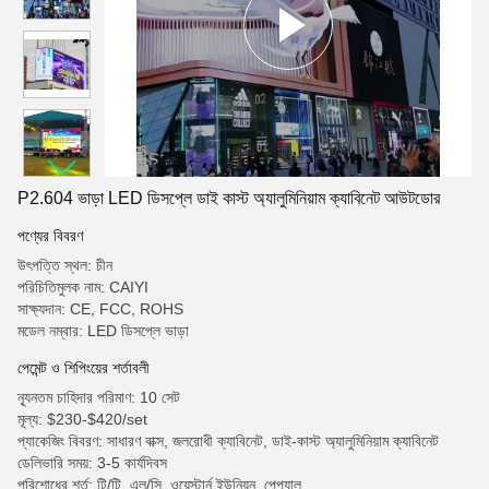
P2.604 ভাড়া LED ডিসপ্লে ডাই কাস্ট অ্যালুমিনিয়াম ক্যাবিনেট আউটডোর
পণ্যের বিবরণ
উৎপত্তি স্থল: চীন
পরিচিতিমুলক নাম: CAIYI
সাক্ষ্যদান: CE, FCC, ROHS
মডেল নম্বার: LED ডিসপ্লে ভাড়া
পেমেন্ট ও শিপিংয়ের শর্তাবলী
ন্যূনতম চাহিদার পরিমাণ: 10 সেট
মূল্য: $230-$420/set
প্যাকেজিং বিবরণ: সাধারণ বাক্স, জলরোধী ক্যাবিনেট, ডাই-কাস্ট অ্যালুমিনিয়াম ক্যাবিনেট
ডেলিভারি সময়: 3-5 কার্যদিবস
পরিশোধের শর্ত: টি/টি, এল/সি, ওয়েস্টার্ন ইউনিয়ন, পেপ্যাল