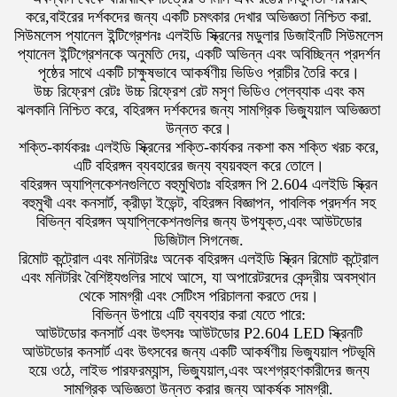
করে,বাইরের দর্শকদের জন্য একটি চমৎকার দেখার অভিজ্ঞতা নিশ্চিত করা.
সিউমলেস প্যানেল ইন্টিগ্রেশনঃ এলইডি স্ক্রিনের মডুলার ডিজাইনটি সিউমলেস
প্যানেল ইন্টিগ্রেশনকে অনুমতি দেয়, একটি অভিন্ন এবং অবিচ্ছিন্ন প্রদর্শন
পৃষ্ঠের সাথে একটি চাক্ষুষভাবে আকর্ষণীয় ভিডিও প্রাচীর তৈরি করে।
উচ্চ রিফ্রেশ রেটঃ উচ্চ রিফ্রেশ রেট মসৃণ ভিডিও প্লেব্যাক এবং কম
ঝলকানি নিশ্চিত করে, বহিরঙ্গন দর্শকদের জন্য সামগ্রিক ভিজ্যুয়াল অভিজ্ঞতা
উন্নত করে।
শক্তি-কার্যকরঃ এলইডি স্ক্রিনের শক্তি-কার্যকর নকশা কম শক্তি খরচ করে,
এটি বহিরঙ্গন ব্যবহারের জন্য ব্যয়বহুল করে তোলে।
বহিরঙ্গন অ্যাপ্লিকেশনগুলিতে বহুমুখিতাঃ বহিরঙ্গন পি 2.604 এলইডি স্ক্রিন
বহুমুখী এবং কনসার্ট, ক্রীড়া ইভেন্ট, বহিরঙ্গন বিজ্ঞাপন, পাবলিক প্রদর্শন সহ
বিভিন্ন বহিরঙ্গন অ্যাপ্লিকেশনগুলির জন্য উপযুক্ত,এবং আউটডোর
ডিজিটাল সিগনেজ.
রিমোট কন্ট্রোল এবং মনিটরিংঃ অনেক বহিরঙ্গন এলইডি স্ক্রিন রিমোট কন্ট্রোল
এবং মনিটরিং বৈশিষ্ট্যগুলির সাথে আসে, যা অপারেটরদের কেন্দ্রীয় অবস্থান
থেকে সামগ্রী এবং সেটিংস পরিচালনা করতে দেয়।
বিভিন্ন উপায়ে এটি ব্যবহার করা যেতে পারে:
আউটডোর কনসার্ট এবং উৎসবঃ আউটডোর P2.604 LED স্ক্রিনটি
আউটডোর কনসার্ট এবং উৎসবের জন্য একটি আকর্ষণীয় ভিজ্যুয়াল পটভূমি
হয়ে ওঠে, লাইভ পারফরম্যান্স, ভিজ্যুয়াল,এবং অংশগ্রহণকারীদের জন্য
সামগ্রিক অভিজ্ঞতা উন্নত করার জন্য আকর্ষক সামগ্রী.