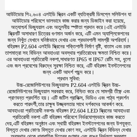
আউটডোর পি২.৬০৪ এলইডি স্ক্রিন একটি ব্যতিক্রমী ডিসপ্লে সলিউশন যা
আউটডোর পরিবেশে ভালভাবে কাজ করার জন্য ডিজাইন করা হয়েছে,
অত্যাশ্চর্য ভিজ্যুয়াল এবং অতুলনীয় স্পষ্টতা প্রদান করে।এই এলইডি
স্ক্রিনটি অসাধারণ চিত্রের গুণমান অর্জন করে, এটি এমন অ্যাপ্লিকেশনের
জন্য নিখুঁত যেখানে ঘনিষ্ঠভাবে দেখার এবং প্রভাবশালী সামগ্রী অপরিহার্য।
বহিরঙ্গন P2.604 এলইডি স্ক্রিনের শক্তিশালী নির্মাণ বৃষ্টি, বাতাস এবং চরম
তাপমাত্রা সহ বিভিন্ন আবহাওয়া অবস্থার প্রতিরোধের ক্ষমতা নিশ্চিত করে।
এর আবহাওয়া প্রতিরোধী নকশা,সাধারণত IP65 বা IP67 রেটিং সহ, ধুলো
এবং জল প্রবেশের বিরুদ্ধে সুরক্ষা নিশ্চিত করে, এটি বহিরঙ্গন ইনস্টলেশনের
জন্য একটি আদর্শ পছন্দ করে।
প্রধান সুবিধা:
উচ্চ-রেজোলিউশনের ভিজ্যুয়ালঃ P2.604 এলইডি স্ক্রিন উচ্চ-
রেজোলিউশনের ভিজ্যুয়াল সরবরাহ করে, নিশ্চিত করে যে সামগ্রী তীক্ষ্ণ এবং
প্রাণবন্ত প্রদর্শিত হয়। এটি জটিল গ্রাফিক্স, ভিডিও এবং পাঠ্য প্রদর্শন
করতে পারদর্শী,তার চাক্ষুষ উজ্জ্বলতার সাথে দর্শকদের আকর্ষণ করে.
আবহাওয়া প্রতিরোধী নকশাঃ বহিরঙ্গন P2.604 LED স্ক্রিনের আবহাওয়া
প্রতিরোধী নকশা এটি বহিরঙ্গন পরিবেশে নির্ভরযোগ্যভাবে কাজ করতে
দেয়,এটি বহিরঙ্গন অনুষ্ঠান এবং স্থায়ী বহিরঙ্গন ইনস্টলেশনের জন্য উপযুক্ত.
বিস্তৃত দেখার কোণঃ বিস্তৃত দেখার কোণ সহ, এলইডি স্ক্রিন বিভিন্ন দেখার
অবস্থান থেকে ধারাবাহিক চিত্রের গুণমান এবং রঙের নির্ভুলতা সরবরাহ