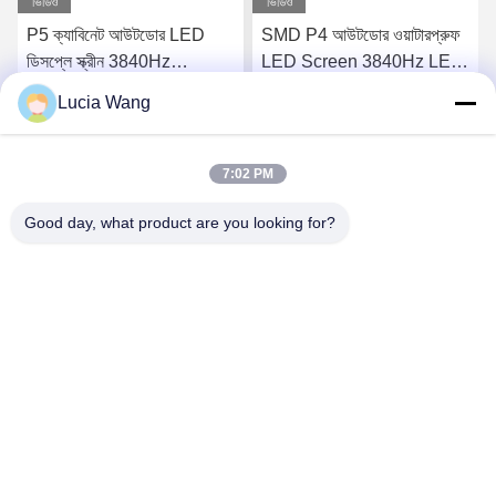
ভিডিও
ভিডিও
P5 ক্যাবিনেট আউটডোর LED
SMD P4 আউটডোর ওয়াটারপ্রুফ
ডিসপ্লে স্ক্রীন 3840Hz
LED Screen 3840Hz LED
1920Hz
সাইন বোর্ড 1 বছর
Lucia Wang
সেরা দাম পান
সেরা দাম পান
7:02 PM
Good day, what product are you looking for?
Hunan Caiyi Photoelectric Technology Co., Ltd
hunan.colorart@gmail.com
86-166-7017-6111
বিল্ডিং 18, মিংচেং গ্রিন ভ্যালি স্মার্ট ইন্ডাস্ট্রিয়াল পার্ক রেনমিন ইস্ট রোড, চাংশা
সিটি