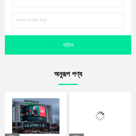
পাঠান
অনুরূপ পণ্য