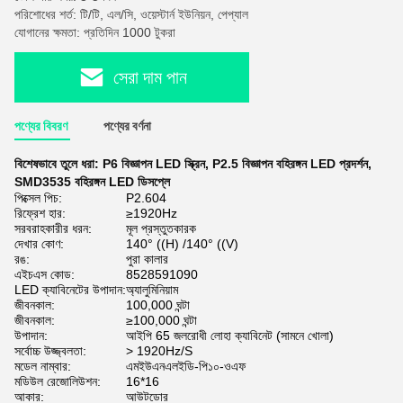
পরিশোধের শর্ত: টি/টি, এল/সি, ওয়েস্টার্ন ইউনিয়ন, পেপ্যাল
যোগানের ক্ষমতা: প্রতিদিন 1000 টুকরা
সেরা দাম পান
পণ্যের বিবরণ
পণ্যের বর্ণনা
বিশেষভাবে তুলে ধরা:
P6 বিজ্ঞাপন LED স্ক্রিন
,
P2.5 বিজ্ঞাপন বহিরঙ্গন LED প্রদর্শন
,
SMD3535 বহিরঙ্গন LED ডিসপ্লে
পিক্সেল পিচ:
P2.604
রিফ্রেশ হার:
≥1920Hz
সরবরাহকারীর ধরন:
মূল প্রস্তুতকারক
দেখার কোণ:
140° ((H) /140° ((V)
রঙ:
পুরা কালার
এইচএস কোড:
8528591090
LED ক্যাবিনেটের উপাদান:
অ্যালুমিনিয়াম
জীবনকাল:
100,000 ঘন্টা
জীবনকাল:
≥100,000 ঘন্টা
উপাদান:
আইপি 65 জলরোধী লোহা ক্যাবিনেট (সামনে খোলা)
সর্বোচ্চ উজ্জ্বলতা:
> 1920Hz/S
মডেল নাম্বার:
এমইউএনএলইডি-পি১০-ওএফ
মডিউল রেজোলিউশন:
16*16
আকার:
আউটডোর