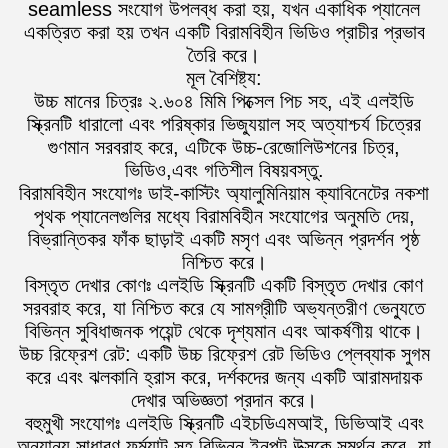
seamless সংযোগ উপলব্ধ করা হয়, যখন একাধিক প্যানেল
একত্রিত করা হয় তখন একটি বিরামবিহীন ভিডিও প্রাচীর প্রভাব
তৈরি করে।
মূল বৈশিষ্ট্য:
উচ্চ মানের চিত্রঃ ২.৬০৪ মিমি পিক্সেল পিচ সহ, এই এলইডি
স্ক্রিনটি ধারালো এবং পরিষ্কার ভিজ্যুয়াল সহ অত্যাশ্চর্য চিত্রের
গুণমান সরবরাহ করে, এটিকে উচ্চ-রেজোলিউশনের চিত্র,
ভিডিও,এবং গতিশীল বিষয়বস্তু.
বিরামবিহীন সংযোগঃ ডাই-কাস্টিং অ্যালুমিনিয়াম ক্যাবিনেটের নকশা
পৃথক প্যানেলগুলির মধ্যে বিরামবিহীন সংযোগের অনুমতি দেয়,
বিভ্রান্তিকর ফাঁক ছাড়াই একটি মসৃণ এবং অভিন্ন প্রদর্শন পৃষ্ঠ
নিশ্চিত করে।
বিস্তৃত দেখার কোণঃ এলইডি স্ক্রিনটি একটি বিস্তৃত দেখার কোণ
সরবরাহ করে, যা নিশ্চিত করে যে সামগ্রীটি অভ্যন্তরীণ ভেন্যুতে
বিভিন্ন সুবিধাজনক পয়েন্ট থেকে দৃশ্যমান এবং আকর্ষণীয় থাকে।
উচ্চ রিফ্রেশ রেট: একটি উচ্চ রিফ্রেশ রেট ভিডিও প্লেব্যাক সুগম
করে এবং ঝলকানি হ্রাস করে, দর্শকদের জন্য একটি আরামদায়ক
দেখার অভিজ্ঞতা প্রদান করে।
বহুমুখী সংযোগঃ এলইডি স্ক্রিনটি এইচডিএমআই, ডিভিআই এবং
অন্যান্য সাধারণ ফর্ম্যাট সহ বিভিন্ন ইনপুট উত্সকে সমর্থন করে, যা