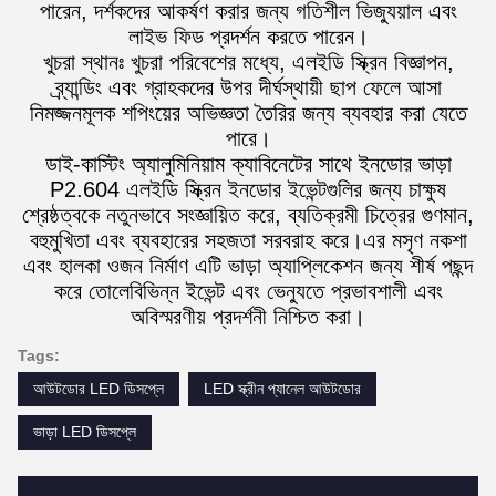
পারেন, দর্শকদের আকর্ষণ করার জন্য গতিশীল ভিজ্যুয়াল এবং
লাইভ ফিড প্রদর্শন করতে পারেন।
খুচরা স্থানঃ খুচরা পরিবেশের মধ্যে, এলইডি স্ক্রিন বিজ্ঞাপন,
ব্র্যান্ডিং এবং গ্রাহকদের উপর দীর্ঘস্থায়ী ছাপ ফেলে আসা
নিমজ্জনমূলক শপিংয়ের অভিজ্ঞতা তৈরির জন্য ব্যবহার করা যেতে
পারে।
ডাই-কাস্টিং অ্যালুমিনিয়াম ক্যাবিনেটের সাথে ইনডোর ভাড়া
P2.604 এলইডি স্ক্রিন ইনডোর ইভেন্টগুলির জন্য চাক্ষুষ
শ্রেষ্ঠত্বকে নতুনভাবে সংজ্ঞায়িত করে, ব্যতিক্রমী চিত্রের গুণমান,
বহুমুখিতা এবং ব্যবহারের সহজতা সরবরাহ করে।এর মসৃণ নকশা
এবং হালকা ওজন নির্মাণ এটি ভাড়া অ্যাপ্লিকেশন জন্য শীর্ষ পছন্দ
করে তোলেবিভিন্ন ইভেন্ট এবং ভেন্যুতে প্রভাবশালী এবং
অবিস্মরণীয় প্রদর্শনী নিশ্চিত করা।
Tags:
আউটডোর LED ডিসপ্লে
LED স্ক্রীন প্যানেল আউটডোর
ভাড়া LED ডিসপ্লে