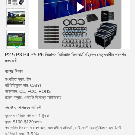
P2.5 P3 P4 P5 P6 বিজ্ঞাপন ডিজিটাল বিলবোর্ড বহিরঙ্গন নেতৃত্বাধীন প্রদর্শন
জলরোধী
পণ্যের বিবরণ
উৎপত্তি স্থল: চীন
পরিচিতিমুলক নাম: CAIYI
সাক্ষ্যদান: CE, FCC, ROHS
মডেল নম্বার: এলইডি ডিসপ্লে আউটডোর
পেমেন্ট ও শিপিংয়ের শর্তাবলী
ন্যূনতম চাহিদার পরিমাণ: 1 টুকরা
মূল্য: $100-$120sets
প্যাকেজিং বিবরণ: সাধারণ বাক্স, জলরোধী ক্যাবিনেট, ডাই-কাস্ট অ্যালুমিনিয়াম ক্যাবিনেট
ডেলিভারি সময়: 3-5 দিন