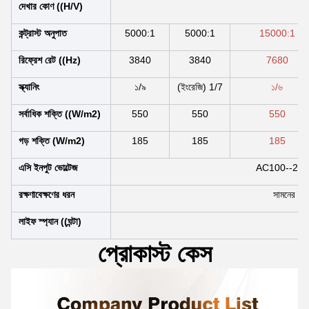
দেখার কোণ ((H/V)
14
কন্ট্রাস্ট অনুপাত
5000:1
5000:1
15000:1
রিফ্রেশ রেট ((Hz)
3840
3840
7680
স্ক্যানিং
১/৯
(ইংরেজি) 1/7
১/৬
সর্বাধিক শক্তি ((W/m2)
550
550
550
গড় শক্তি (W/m2)
185
185
185
এসি ইনপুট ভোল্টেজ
AC100--24
রক্ষণাবেক্ষণের ধরন
সামনের ও প
লাইফ স্প্যান ((ঘন্টা)
₹
প্রোকাস্ট কেস