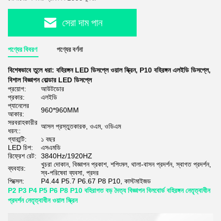
সেরা দাম পান
পণ্যের বিবরণ
পণ্যের বর্ণনা
বিশেষভাবে তুলে ধরা:
বহিরঙ্গন LED ডিসপ্লে ওয়াল স্ক্রিন
,
P10 বহিরঙ্গন এলইডি ডিসপ্লে
,
বিশাল বিজ্ঞাপন বোল্ডার LED ডিসপ্লে
প্রয়োগ:
আউটডোর
প্রকার:
এলইডি
প্যানেলের
960*960MM
আকার:
সরবরাহকারীর
আসল প্রস্তুতকারক, ওএম, ওডিএম
ধরন::
গ্যারান্টি:
১ বছর
LED চিপ:
এসএমডি
রিফ্রেশ রেট:
3840Hz/1920HZ
খুচরা দোকান, বিজ্ঞাপন প্রকাশ, শপিংমল, থালা-বাসন প্রদর্শন, স্বাগত প্রদর্শন,
ব্যবহার:
স্ব-পরিষেবা ব্যবসা, প্রদর
পিক্সেল:
P4.44 P5.7 P6.67 P8 P10, কাস্টমাইজড
P2 P3 P4 P5 P6 P8 P10 বহিরাগত বড় দৈত্য বিজ্ঞাপন বিলবোর্ড বহিরঙ্গন নেতৃত্বাধীন
প্রদর্শন নেতৃত্বাধীন ওয়াল স্ক্রিন