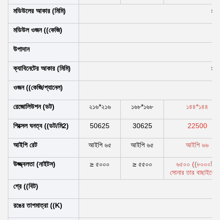
মডিউলের আকার (মিমি)
৪৮
মডিউল ওজন ((কেজি)
উপাদান
অ্য
ক্যাবিনেটের আকার (মিমি)
৯৬
ওজন ((কেজি/প্যানেল)
26
রেজোলিউশন (ডট)
২১৬*২১৬
১৬৮*১৬৮
১৪৪*১৪৪
পিক্সেল ঘনত্ব ((ডট/মি2)
50625
30625
22500
আইপি রেট
আইপি ৬৫
আইপি ৬৫
আইপি ৬৬
উজ্জ্বলতা (নাইটস)
≥ ৫০০০
≥ ৫৫০০
৬৫০০ ((৮০০০নিট
সোনার তার বাছাইযোগ্
গ্রে ((বিট)
রঙের তাপমাত্রা ((K)
৬৫