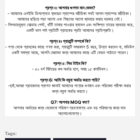
প্রশ্ন ৩: আপনার গুণগত মান কেমন?
- আমাদের এলইডি ডিসপ্লেতে ব্যবহৃত ল্যাম্পের মরীচিকা সবই আসল ল্যাম্পের মরীচিকা। 
আমাদের ছড়িয়ে পড়া আলো এবং পিছনের আলো ব্যবহার করার দরকার নেই।
- সিলভারযুক্ত সোল্ডার পেস্ট, খাঁটি তামার পাওয়ার ক্যাবল এবং সংক্ষিপ্ত তারের ব্যবহার করে, 
একটি ভাল পর্দা প্রতিটি গ্রাহকের প্রতি আমাদের প্রতিশ্রুতি।
প্রশ্ন ৪ঃ গ্যারান্টি সম্পর্কে কি?
- পণ্য থেকে গ্রাহকের কাছে গণনা করা, গ্যারান্টি সময়কাল 5 বছর, চিন্তা করবেন না, মডিউল 
একটি সমস্যা আছে, আপনি মেরামত জন্য আমাদের কাছে এটি ফেরত পাঠাতে পারেন।
প্রশ্ন ৫: লিড টাইম কি?
- ৫০ বর্গ মিটারের কম অর্ডার হলে, সময় ১৫ কার্যদিবস।
প্রশ্ন 6: আমি কি নমুনা অর্ডার করতে পারি?
-হ্যাঁ,আমরা গ্রাহকদের স্বাগত জানাই আমাদের পণ্যের গুণমান এবং পরিষেবা পরীক্ষা করার 
জন্য নমুনা অর্ডার করতে।
Q7: আপনার MOQ কত?
আপনার অর্ডারের জন্য যেকোনো পরিমাণ গ্রহণযোগ্য এবং বড় পরিমাণের জন্য দাম 
আলোচনাযোগ্য।
Tags: