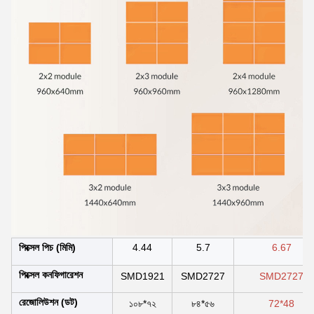
পিক্সেল পিচ (মিমি)
4.44
5.7
6.67
পিক্সেল কনফিগারেশন
SMD1921
SMD2727
SMD2727
রেজোলিউশন (ডট)
১০৮*৭২
৮৪*৫৬
72*48