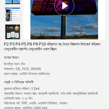
P2 P3 P4 P5 P6 P8 P10 বহিরাগত বড় দৈত্য বিজ্ঞাপন বিলবোর্ড বহিরঙ্গন
নেতৃত্বাধীন প্রদর্শন নেতৃত্বাধীন ওয়াল স্ক্রিন
পণ্যের বিবরণ
উৎপত্তি স্থল: চীন
সাক্ষ্যদান: CE, FCC, ROHS
মডেল নম্বার: এলইডি ডিসপ্লে আউটডোর
পেমেন্ট ও শিপিংয়ের শর্তাবলী
ন্যূনতম চাহিদার পরিমাণ: 1 টুকরা
প্যাকেজিং বিবরণ: সাধারণ বাক্স, জলরোধী ক্যাবিনেট, ডাই-কাস্ট অ্যালুমিনিয়াম ক্যাবিনেট
ডেলিভারি সময়: ৭-১৫ দিন
পরিশোধের শর্ত: টি/টি, এল/সি, ওয়েস্টার্ন ইউনিয়ন, পেপ্যাল
যোগানের ক্ষমতা: প্রতিদিন 1000 টুকরা