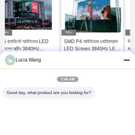
ভিডিও
ভিডিও
SMD P4 আউটডোর ওয়াটারপ্রুফ
বিজ্ঞাপন আউটডোর LED ডিসপ্লে
LED Screen 3840Hz LED
জলরোধী ক্যাবিনেট P5
সাইন বোর্ড 1 বছর
Lucia Wang
সেরা দাম পান
সেরা দাম পান
7:46 AM
Good day, what product are you looking for?
Hunan Caiyi Photoelectric Technology Co., Ltd
hunan.colorart@gmail.com