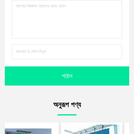
পাঠান
অনুরূপ পণ্য